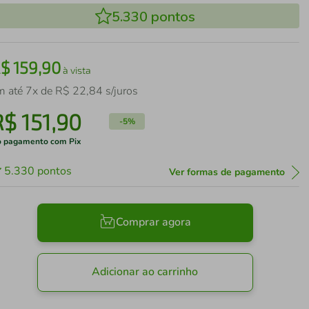
5.330
pontos
R$
159
,
90
à vista
m até
7
x de
R$
22
,
84
s/juros
R$
151
,
90
-
5%
 pagamento com Pix
5.330
pontos
Ver formas de pagamento
Comprar agora
Adicionar ao carrinho