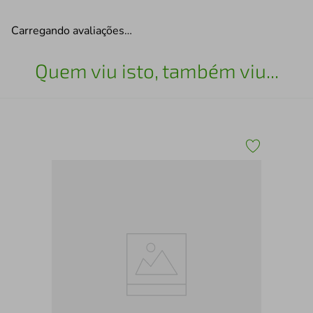
Carregando avaliações…
Quem viu isto, também viu...
Cam
Ca