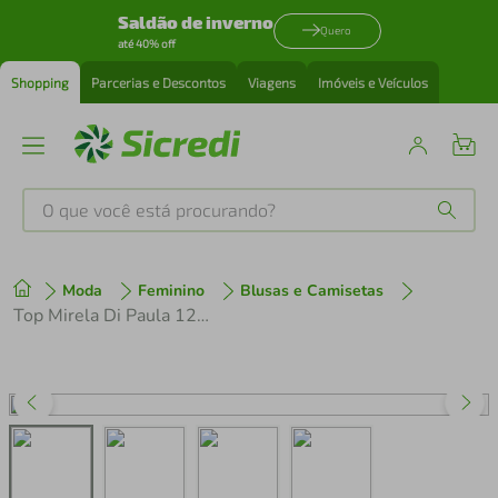
Saldão de inverno
Quero
até 40% off
Shopping
Parcerias e Descontos
Viagens
Imóveis e Veículos
O que você está procurando?
Produtos mais buscados
Moda
Feminino
Blusas e Camisetas
tenis
1
º
Top Mirela Di Paula 120363
cafeteira
2
º
perfume
3
º