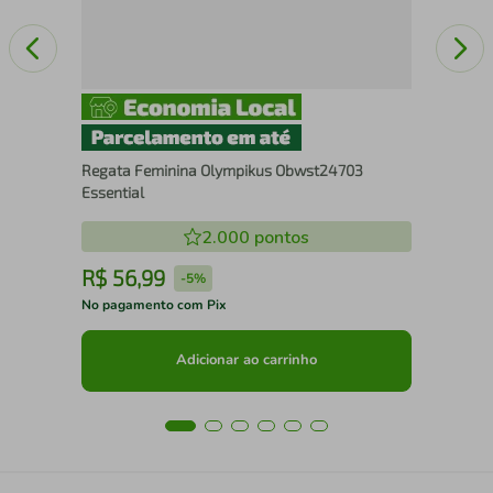
Regata Feminina Olympikus Obwst24703
Essential
2.000
pontos
R$
56
,
99
R
-
5%
No pagamento com Pix
No 
Adicionar ao carrinho