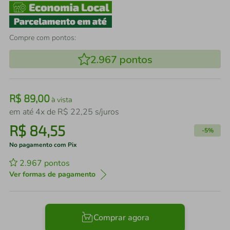
Compre com pontos:
2.967
pontos
R$
89
,
00
à vista
em até
4
x de
R$
22
,
25
s/juros
R$
84
,
55
-
5%
No pagamento com Pix
2.967
pontos
Ver formas de pagamento
Comprar agora