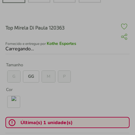
air fryer
4
º
iphone
5
º
Top Mirela Di Paula 120363
Kothe Esportes
Fornecido e entregue por
Carregando…
Tamanho
G
GG
M
P
Cor
Última(s) 1 unidade(s)