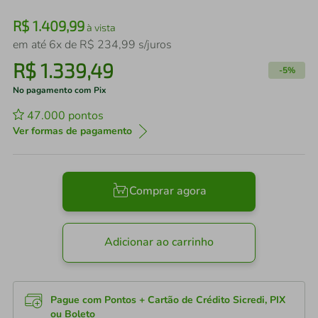
R$
1
.
409
,
99
à vista
em até
6
x de
R$
234
,
99
s/juros
R$
1
.
339
,
49
-
5%
No pagamento com Pix
47.000
pontos
Ver formas de pagamento
Comprar agora
Adicionar ao carrinho
Pague com Pontos + Cartão de Crédito Sicredi, PIX
ou Boleto