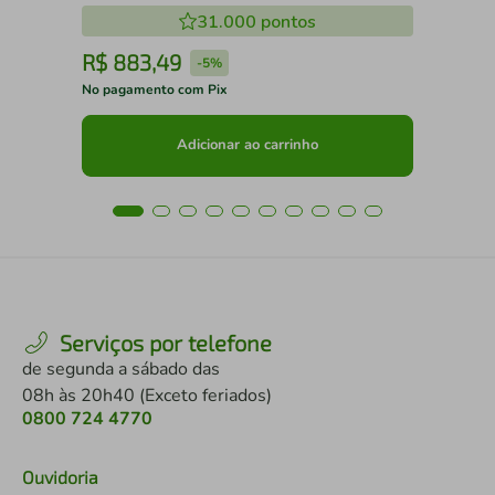
31.000
pontos
R$
883
,
49
R
-
5%
No pagamento com Pix
No 
Adicionar ao carrinho
Serviços por telefone
de segunda a sábado das
08h às 20h40 (Exceto feriados)
0800 724 4770
Ouvidoria