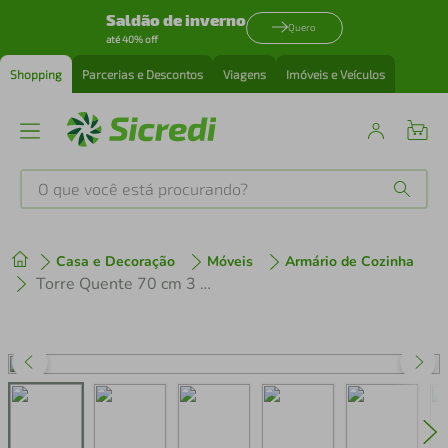
Saldão de inverno
Quero
até 40% off
Shopping
Parcerias e Descontos
Viagens
Imóveis e Veículos
O que você está procurando?
Produtos mais buscados
Casa e Decoração
Móveis
Armário de Cozinha
tenis
1
º
Torre Quente 70 cm 3 Portas Branco/Preto Lux Madesa
cafeteira
2
º
perfume
3
º