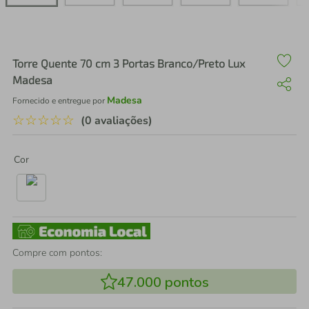
air fryer
4
º
iphone
5
º
Torre Quente 70 cm 3 Portas Branco/Preto Lux
Madesa
Madesa
Fornecido e entregue por
☆
☆
☆
☆
☆
(0 avaliações)
Cor
Compre com pontos:
47.000
pontos