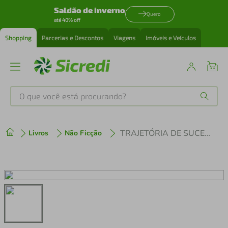
Saldão de inverno
Quero
até 40% off
Shopping
Parcerias e Descontos
Viagens
Imóveis e Veículos
O que você está procurando?
Produtos mais buscados
TRAJETÓRIA DE SUCESSOS - FAÇA A SUA, EMPREENDA!
Livros
Não Ficção
tenis
1
º
cafeteira
2
º
perfume
3
º