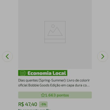
Cli
(21
Dias quentes (Spring-Summer): Livro de colorir
oficial Bobbie Goods Edição em capa dura com
cartela de adesivos
1.663
pontos
R$
47
,
40
R
-
5%