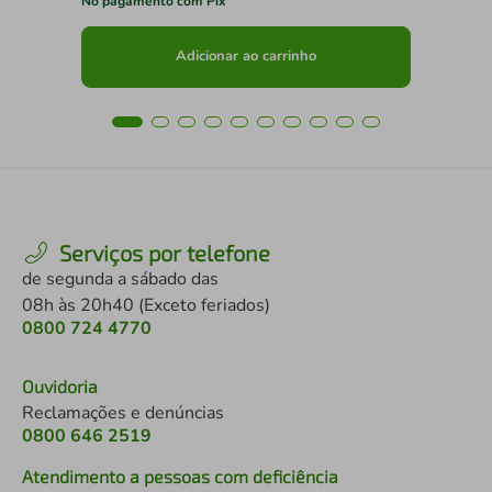
No pagamento com Pix
No 
Adicionar ao carrinho
Serviços por telefone
de segunda a sábado das
08h às 20h40 (Exceto feriados)
0800 724 4770
Ouvidoria
Reclamações e denúncias
0800 646 2519
Atendimento a pessoas com deficiência