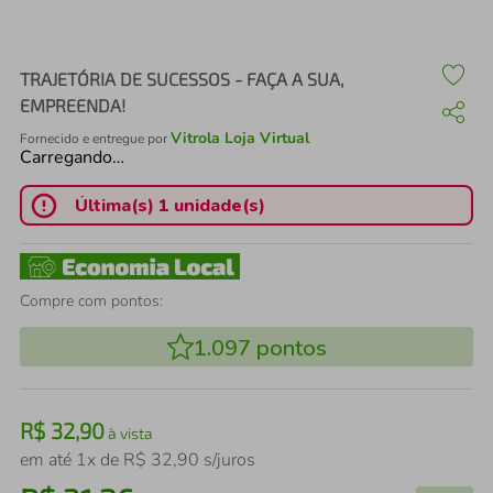
air fryer
4
º
iphone
5
º
TRAJETÓRIA DE SUCESSOS - FAÇA A SUA,
EMPREENDA!
Vitrola Loja Virtual
Fornecido e entregue por
Carregando…
Última(s) 1 unidade(s)
Compre com pontos:
1.097
pontos
R$
32
,
90
à vista
em até
1
x de
R$
32
,
90
s/juros