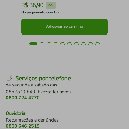
R$
36
,
90
R
-
5%
No pagamento com Pix
No 
Adicionar ao carrinho
Serviços por telefone
de segunda a sábado das
08h às 20h40 (Exceto feriados)
0800 724 4770
Ouvidoria
Reclamações e denúncias
0800 646 2519