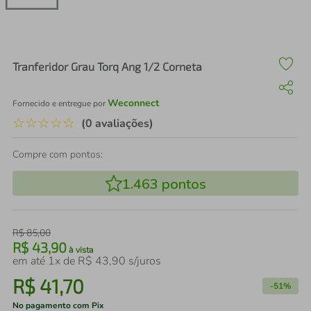
air fryer
4
º
iphone
5
º
Tranferidor Grau Torq Ang 1/2 Corneta
Weconnect
Fornecido e entregue por
☆
☆
☆
☆
☆
(0 avaliações)
Compre com pontos:
1.463
pontos
R$
85
,
00
R$
43
,
90
à vista
em até
1
x de
R$
43
,
90
s/juros
R$
41
,
70
-
51%
No pagamento com Pix