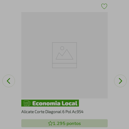
/16"
Tal
Alicate Corte Diagonal 6 Pol Ac954
1.295
pontos