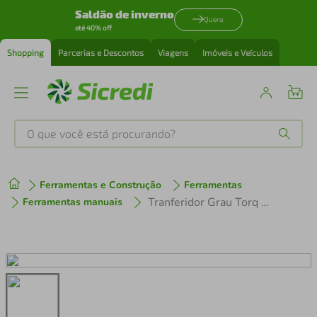
Saldão de inverno
Quero
até 40% off
Shopping
Parcerias e Descontos
Viagens
Imóveis e Veículos
O que você está procurando?
Produtos mais buscados
Ferramentas e Construção
Ferramentas
tenis
1
º
Tranferidor Grau Torq Ang 1/2 Corneta
Ferramentas manuais
cafeteira
2
º
perfume
3
º