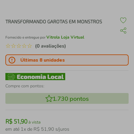
air fryer
4
º
iphone
5
º
TRANSFORMANDO GAROTAS EM MONSTROS
Vitrola Loja Virtual
Fornecido e entregue por
☆
☆
☆
☆
☆
(0 avaliações)
Últimas 8 unidades
Compre com pontos:
1.730
pontos
R$
51
,
90
à vista
em até
1
x de
R$
51
,
90
s/juros