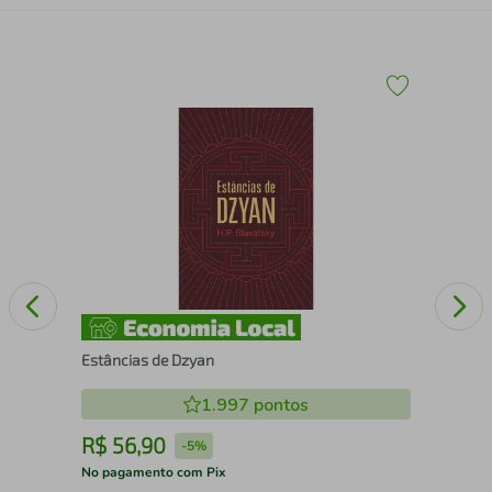
Me 
Estâncias de Dzyan
1.997
pontos
R$
56
,
90
R
-
5%
No pagamento com Pix
No 