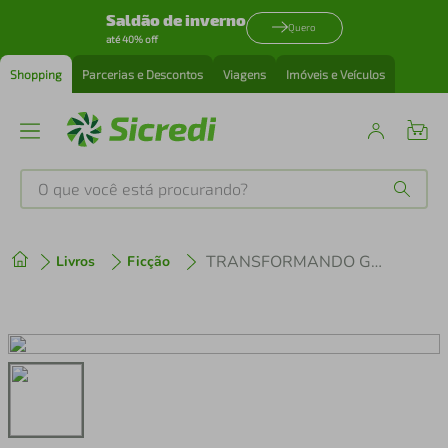
Saldão de inverno
Quero
até 40% off
Shopping
Parcerias e Descontos
Viagens
Imóveis e Veículos
O que você está procurando?
Produtos mais buscados
TRANSFORMANDO GAROTAS EM MONSTROS
Livros
Ficção
tenis
1
º
cafeteira
2
º
perfume
3
º