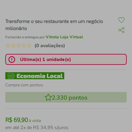
air fryer
4
º
iphone
5
º
Transforme o seu restaurante em um negócio
milionário
Vitrola Loja Virtual
Fornecido e entregue por
☆
☆
☆
☆
☆
(0 avaliações)
Última(s) 1 unidade(s)
Compre com pontos:
2.330
pontos
R$
69
,
90
à vista
em até
2
x de
R$
34
,
95
s/juros