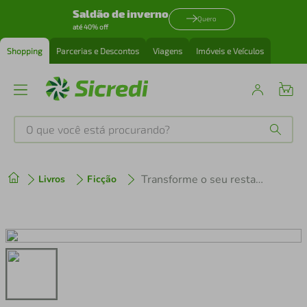
Saldão de inverno
Quero
até 40% off
Shopping
Parcerias e Descontos
Viagens
Imóveis e Veículos
O que você está procurando?
Produtos mais buscados
Transforme o seu restaurante em um negócio milionário
Livros
Ficção
tenis
1
º
cafeteira
2
º
perfume
3
º