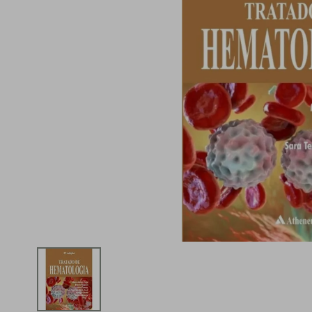
iphone
5
º