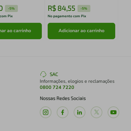
0
R$
84
,
55
R$
-
5%
-
5%
com Pix
No pagamento com Pix
No pa
nar ao carrinho
Adicionar ao carrinho
SAC
Informações, elogios e reclamações
0800 724 7220
Nossas Redes Sociais