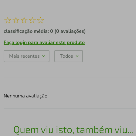
☆
☆
☆
☆
☆
classificação média: 0
(0 avaliações)
Faça login para avaliar este produto
Mais recentes
Todos
Nenhuma avaliação
Quem viu isto, também viu...