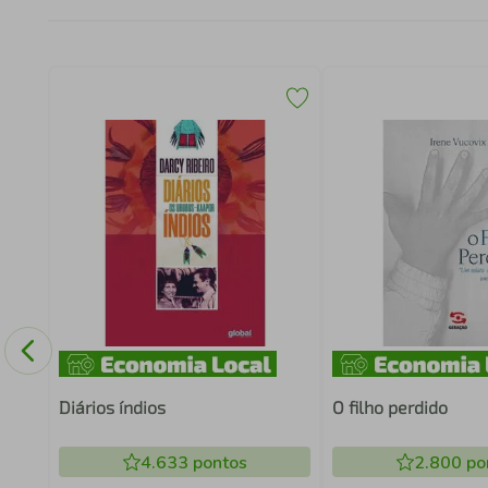
O
Diários índios
O filho perdido
4.633
pontos
2.800
po