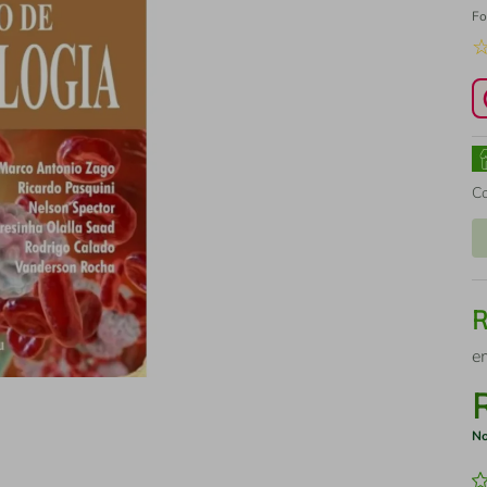
Fo
C
e
No