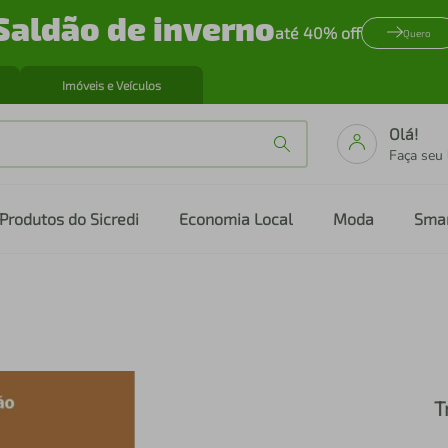
Saldão de inverno
até 40% off
Quero
Imóveis e Veículos
Olá!
Faça seu
Produtos do Sicredi
Economia Local
Moda
Sma
T