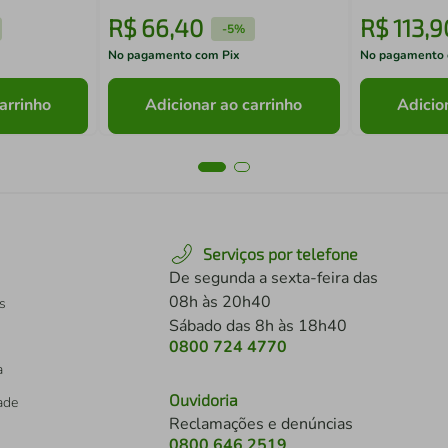
R$
66
,
40
R$
113
,
9
-
5%
No pagamento com Pix
No pagamento 
arrinho
Adicionar ao carrinho
Adicio
Serviços por telefone
De segunda a sexta-feira das
08h às 20h40
s
Sábado das 8h às 18h40
0800 724 4770
a
Ouvidoria
dade
Reclamações e denúncias
0800 646 2519