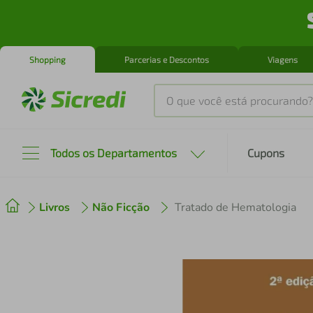
Shopping
Parcerias e Descontos
Viagens
O que você está procurando?
Produtos mais buscados
Todos os Departamentos
Cupons
tenis
1
º
Livros
Não Ficção
Tratado de Hematologia
cafeteira
2
º
perfume
3
º
air fryer
4
º