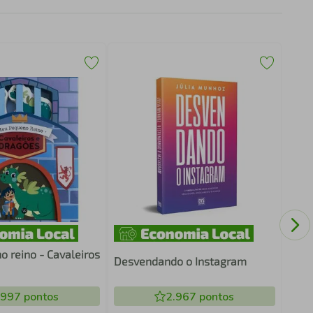
O pe
milê
 reino - Cavaleiros
Desvendando o Instagram
.997
pontos
2.967
pontos