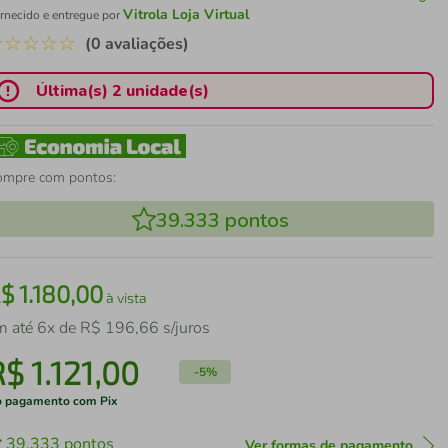
Vitrola Loja Virtual
rnecido e entregue por
☆
☆
☆
☆
☆
(0 avaliações)
Última(s) 2 unidade(s)
ompre com pontos:
39.333
pontos
R$
1
.
180
,
00
à vista
m até
6
x de
R$
196
,
66
s/juros
R$
1
.
121
,
00
-
5%
 pagamento com Pix
39.333
pontos
Ver formas de pagamento