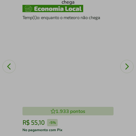
A p
Temp(l)o: enquanto o meteoro não chega
1.933
pontos
R$
55
,
10
R
-
5%
No pagamento com Pix
No 