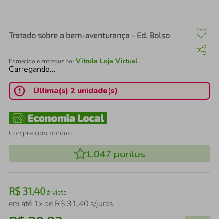
air fryer
4
º
iphone
5
º
Tratado sobre a bem-aventurança - Ed. Bolso
Vitrola Loja Virtual
Fornecido e entregue por
Carregando…
Última(s) 2 unidade(s)
Compre com pontos:
1.047
pontos
R$
31
,
40
à vista
em até
1
x de
R$
31
,
40
s/juros