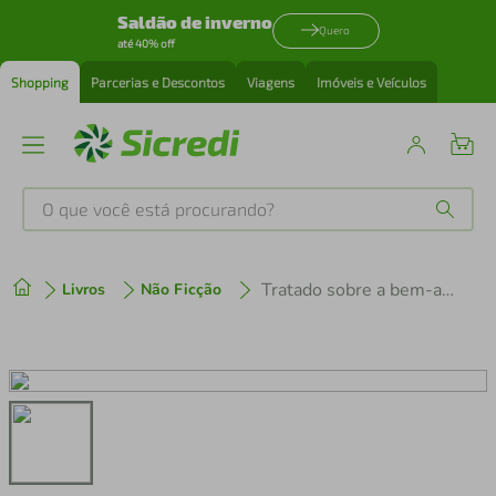
Saldão de inverno
Quero
até 40% off
Shopping
Parcerias e Descontos
Viagens
Imóveis e Veículos
O que você está procurando?
Produtos mais buscados
Tratado sobre a bem-aventurança - Ed. Bolso
Livros
Não Ficção
tenis
1
º
cafeteira
2
º
perfume
3
º