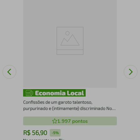
Que
Confissões de um garoto talentoso,
purpurinado e (intimamente) discriminado Nova
edição
1.997
pontos
R$
56
,
90
R
-
5%