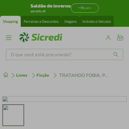
Saldão de inverno
Quero
até 40% off
Shopping
Parcerias e Descontos
Viagens
Imóveis e Veículos
O que você está procurando?
Produtos mais buscados
TRATANDO FOBIA, PÂNICO E DEPRESSÃO - COM TERAPIAS DE REGRESSÃO
Livros
Ficção
tenis
1
º
cafeteira
2
º
perfume
3
º