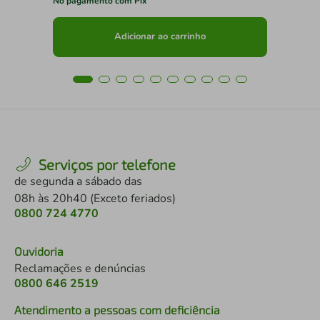
No pagamento com Pix
No 
Adicionar ao carrinho
Serviços por telefone
de segunda a sábado das
08h às 20h40 (Exceto feriados)
0800 724 4770
Ouvidoria
Reclamações e denúncias
0800 646 2519
Atendimento a pessoas com deficiência