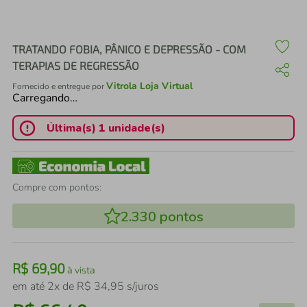
air fryer
4
º
iphone
5
º
TRATANDO FOBIA, PÂNICO E DEPRESSÃO - COM
TERAPIAS DE REGRESSÃO
Vitrola Loja Virtual
Fornecido e entregue por
Carregando…
Última(s) 1 unidade(s)
Compre com pontos:
2.330
pontos
R$
69
,
90
à vista
em até
2
x de
R$
34
,
95
s/juros