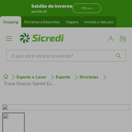
Saldão de inverno
Quero
até 40% off
Shopping
Parcerias e Descontos
Viagens
Imóveis e Veículos
O que você está procurando?
Produtos mais buscados
Esporte e Lazer
Esporte
Bicicletas
tenis
1
º
Trava Oneloc Sprint Esquerdo Acima Alavanca Remota para Suspensão Dianteira / Suspensão Traseira
cafeteira
2
º
perfume
3
º