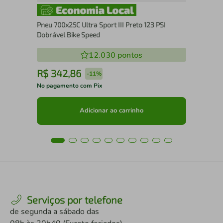
Pneu 700x25C Ultra Sport III Preto 123 PSI
Dobrável Bike Speed
12.030
pontos
R$
342
,
86
R
-
11%
No pagamento com Pix
No 
Adicionar ao carrinho
Serviços por telefone
de segunda a sábado das