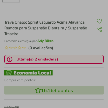
air fryer
4
º
iphone
5
º
Trava Oneloc Sprint Esquerdo Acima Alavanca
Remota para Suspensão Dianteira / Suspensão
Traseira
Arly Bikes
Fornecido e entregue por
☆
☆
☆
☆
☆
(0 avaliações)
Última(s) 2 unidade(s)
Compre com pontos:
16.163
pontos
R$
559
,
90