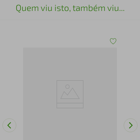
Quem viu isto, também viu...
Cub
28 