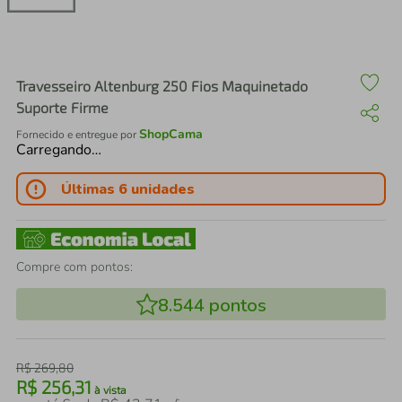
air fryer
4
º
iphone
5
º
Travesseiro Altenburg 250 Fios Maquinetado
Suporte Firme
ShopCama
Fornecido e entregue por
Carregando…
Últimas 6 unidades
Compre com pontos:
8.544
pontos
R$
269
,
80
R$
256
,
31
à vista