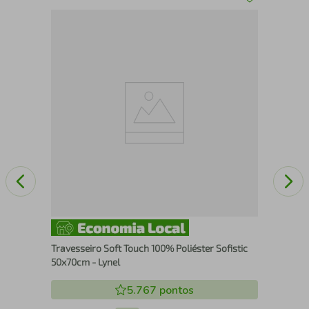
–
Tra
Alt
Travesseiro Soft Touch 100% Poliéster Sofistic
50x70cm - Lynel
5.767
pontos