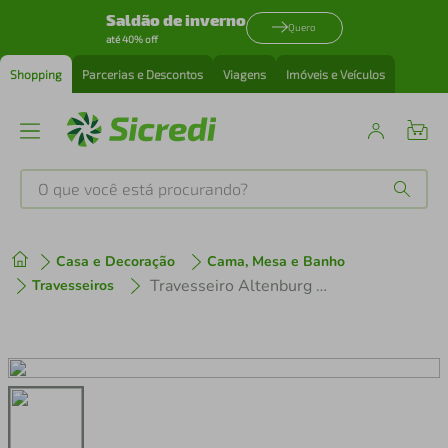
Saldão de inverno
Quero
até 40% off
Shopping
Parcerias e Descontos
Viagens
Imóveis e Veículos
O que você está procurando?
Produtos mais buscados
Casa e Decoração
Cama, Mesa e Banho
tenis
1
º
Travesseiro Altenburg 250 Fios Maquinetado Suporte Firme
Travesseiros
cafeteira
2
º
perfume
3
º