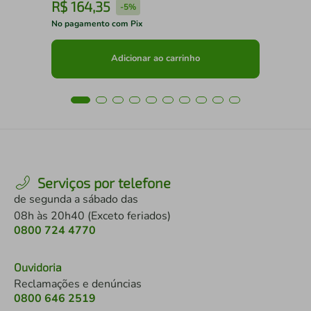
R$
164
,
35
R
-
5%
No pagamento com Pix
No 
Adicionar ao carrinho
Serviços por telefone
de segunda a sábado das
08h às 20h40 (Exceto feriados)
0800 724 4770
Ouvidoria
Reclamações e denúncias
0800 646 2519