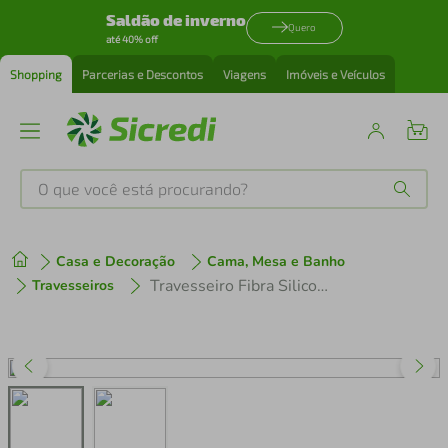
Saldão de inverno
Quero
até 40% off
Shopping
Parcerias e Descontos
Viagens
Imóveis e Veículos
O que você está procurando?
Produtos mais buscados
Casa e Decoração
Cama, Mesa e Banho
tenis
1
º
Travesseiro Fibra Siliconizada Plumasul 1223 30x40cm - Branco
Travesseiros
cafeteira
2
º
perfume
3
º