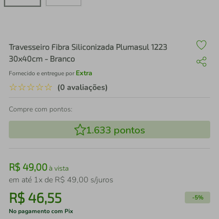
air fryer
4
º
iphone
5
º
Travesseiro Fibra Siliconizada Plumasul 1223
30x40cm - Branco
Extra
Fornecido e entregue por
☆
☆
☆
☆
☆
(0 avaliações)
Compre com pontos:
1.633
pontos
R$
49
,
00
à vista
em até
1
x de
R$
49
,
00
s/juros
R$
46
,
55
-
5%
No pagamento com Pix