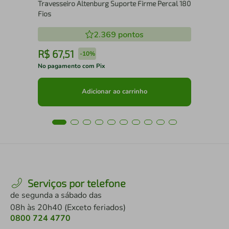
Travesseiro Altenburg Suporte Firme Percal 180
Fios
2.369
pontos
R$
67
,
51
R
-
10%
No pagamento com Pix
No 
Adicionar ao carrinho
Serviços por telefone
de segunda a sábado das
08h às 20h40 (Exceto feriados)
0800 724 4770