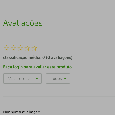
Avaliações
☆
☆
☆
☆
☆
classificação média: 0
(0 avaliações)
Faça login para avaliar este produto
Mais recentes
Todos
Nenhuma avaliação