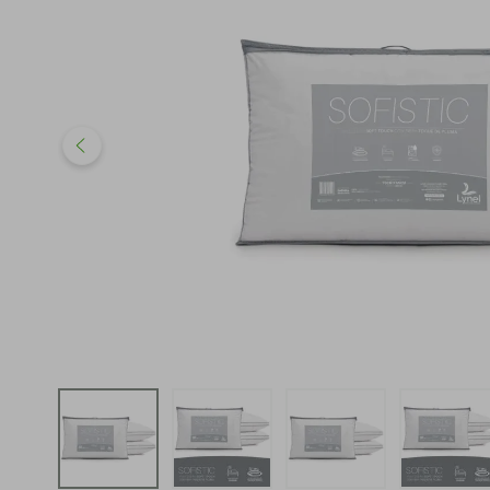
iphone
5
º