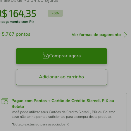
m até
5
x de
R$
34
,
60
s/juros
R$
164
,
35
-
5%
 pagamento com Pix
5.767
pontos
Ver formas de pagamento
Comprar agora
Adicionar ao carrinho
Pague com Pontos + Cartão de Crédito Sicredi, PIX ou
Boleto
Você pode utilizar seus Cartões de Crédito Sicredi , PIX ou Boleto*
caso não tenha pontos suficientes para a compra deste produto.
*Boleto exclusivo para associados PJ