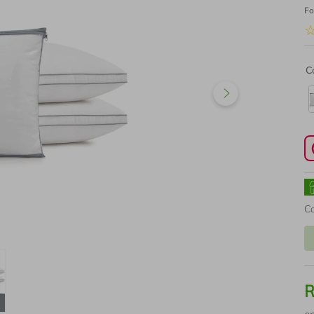
Fo
C
C