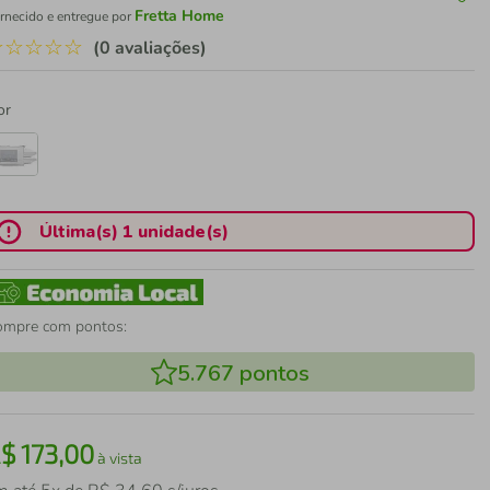
Fretta Home
rnecido e entregue por
☆
☆
☆
☆
☆
(0 avaliações)
or
Última(s) 1 unidade(s)
ompre com pontos:
5.767
pontos
R$
173
,
00
à vista