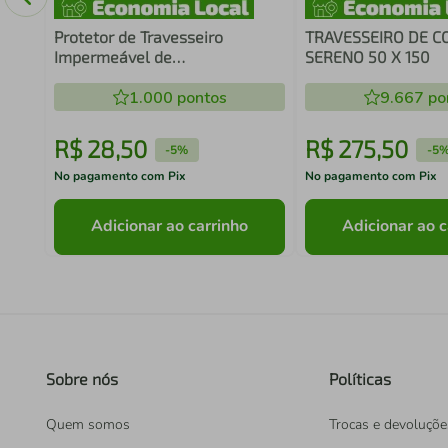
Protetor de Travesseiro
TRAVESSEIRO DE C
Impermeável de
SERENO 50 X 150
Algodão/Malha Kacyumara -
Casa K
1.000
pontos
9.667
po
R$
28
,
50
R$
275
,
50
-
5%
-
5
No pagamento com Pix
No pagamento com Pix
Adicionar ao carrinho
Adicionar ao c
Sobre nós
Políticas
Quem somos
Trocas e devoluçõe