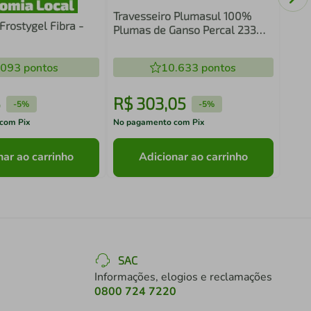
Travesseiro Plumasul 100%
Frostygel Fibra -
Plumas de Ganso Percal 233
Fios 45 x 65 cm - Branco
.093
pontos
10.633
pontos
5
R$
303
,
05
R$
-
5%
-
5%
com Pix
No pagamento com Pix
No pa
nar ao carrinho
Adicionar ao carrinho
SAC
Informações, elogios e reclamações
0800 724 7220