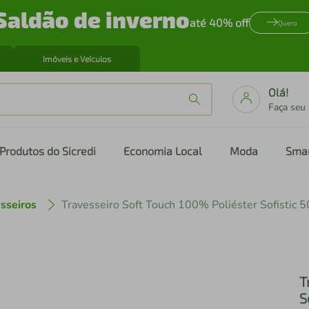
Saldão de inverno
até 40% off
Quero
Imóveis e Veículos
Olá!
Faça seu
Produtos do Sicredi
Economia Local
Moda
Sma
sseiros
T
S