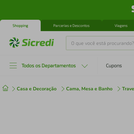
Shopping
Parcerias e Descontos
Viagens
O que você está procurando?
Produtos mais buscados
Todos os Departamentos
Cupons
tenis
1
º
Casa e Decoração
Cama, Mesa e Banho
Trave
cafeteira
2
º
perfume
3
º
air fryer
4
º