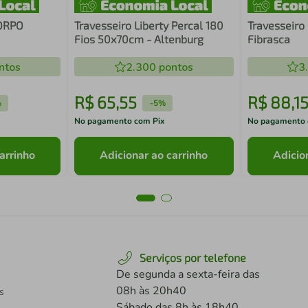
ORPO
Travesseiro Liberty Percal 180
Travesseiro 
Fios 50x70cm - Altenburg
Fibrasca
ntos
2.300
pontos
3
R$
65
,
55
R$
88
,
1
%
-
5%
No pagamento com Pix
No pagamento 
arrinho
Adicionar ao carrinho
Adicio
Serviços por telefone
De segunda a sexta-feira das
08h às 20h40
s
Sábado das 8h às 18h40