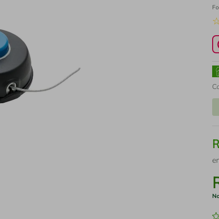
Fo
C
e
No