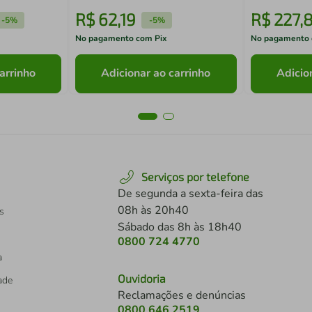
R$
62
,
19
R$
227
,
-
5%
-
5%
No pagamento com Pix
No pagamento 
arrinho
Adicionar ao carrinho
Adicio
Serviços por telefone
De segunda a sexta-feira das
08h às 20h40
s
Sábado das 8h às 18h40
0800 724 4770
a
Ouvidoria
dade
Reclamações e denúncias
0800 646 2519