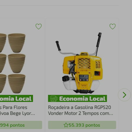
Enga
1/2"
Livr
s Para Flores
Roçadeira a Gasolina RGP520
voa Bege Lyor
Vonder Motor 2 Tempos com
x7cm Decorativo
Cinto Cortador de Grama
.994
pontos
Combustão
55.393
pontos