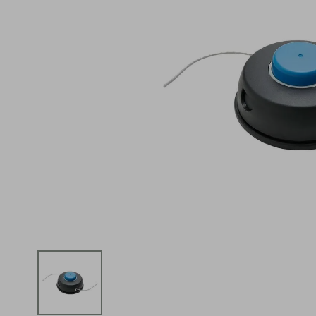
iphone
5
º