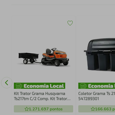
Kit Trator Grama Husqvarna
Coletor Grama Ts 2
Ts217tm C/2 Comp. Kit Trator
547289301
P/Grama Husqvarna*Ts217tm
C/2 Comp.
1.271.697
pontos
166.663
p