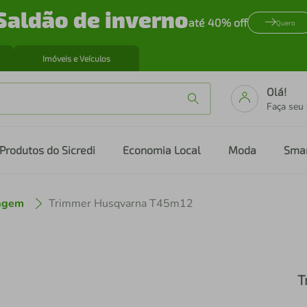
Saldão de inverno
até 40% off
Quero
Imóveis e Veículos
Olá!
Faça seu
Produtos do Sicredi
Economia Local
Moda
Sma
nagem
Trimmer Husqvarna T45m12
T