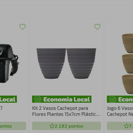
17
Kit 2 Vasos Cachepot para
Jogo 6 Vaso
Flores Plantas 15x7cm Plástico
Cachepot Né
Lyor Névoa Cinza Decoração
Plástico 15
ontos
2.182
pontos
7