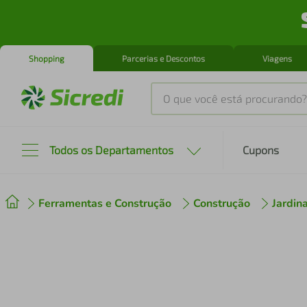
Shopping
Parcerias e Descontos
Viagens
O que você está procurando?
Produtos mais buscados
Todos os Departamentos
Cupons
tenis
1
º
Ferramentas e Construção
Construção
Jardi
cafeteira
2
º
perfume
3
º
air fryer
4
º