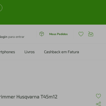
Meus Pedidos
login
para entrar
rtphones
Livros
Cashback em Fatura
rimmer Husqvarna T45m12