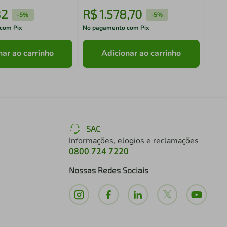
82
R$
1
.
578
,
70
R$
-
5%
-
5%
com Pix
No pagamento com Pix
No pa
nar ao carrinho
Adicionar ao carrinho
SAC
Informações, elogios e reclamações
0800 724 7220
Nossas Redes Sociais