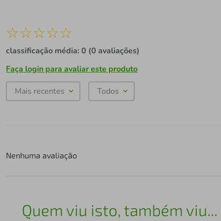
☆
☆
☆
☆
☆
classificação média: 0
(0 avaliações)
Faça login para avaliar este produto
Mais recentes
Todos
Nenhuma avaliação
Quem viu isto, também viu...