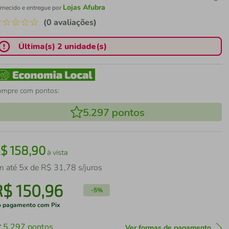
Lojas Afubra
rnecido e entregue por
☆
☆
☆
☆
☆
(0 avaliações)
Última(s) 2 unidade(s)
ompre com pontos:
5.297
pontos
R$
158
,
90
à vista
m até
5
x de
R$
31
,
78
s/juros
R$
150
,
96
-
5%
 pagamento com Pix
5.297
pontos
Ver formas de pagamento