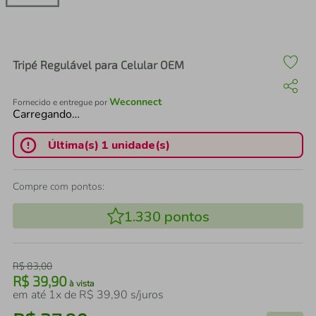
air fryer
4
º
iphone
5
º
Tripé Regulável para Celular OEM
Weconnect
Fornecido e entregue por
Carregando…
Última(s) 1 unidade(s)
Compre com pontos:
1.330
pontos
R$
83
,
00
R$
39
,
90
à vista
em até
1
x de
R$
39
,
90
s/juros