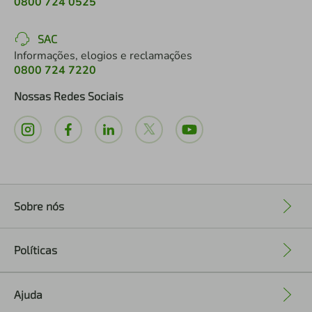
0800 724 0525
SAC
Informações, elogios e reclamações
0800 724 7220
Nossas Redes Sociais
Sobre nós
+
Políticas
+
Ajuda
+