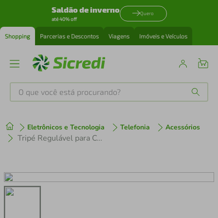
Saldão de inverno
Quero
até 40% off
Shopping
Parcerias e Descontos
Viagens
Imóveis e Veículos
O que você está procurando?
Produtos mais buscados
Eletrônicos e Tecnologia
Telefonia
Acessórios
tenis
1
º
Tripé Regulável para Celular OEM
cafeteira
2
º
perfume
3
º