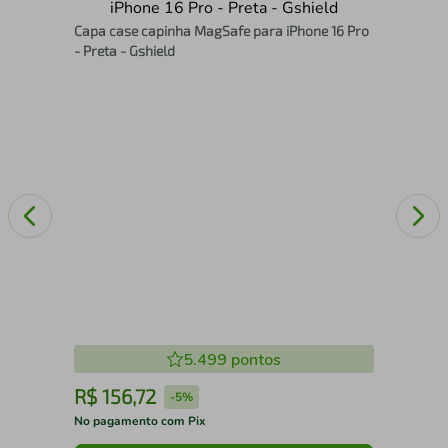
Cap
Capa case capinha MagSafe para iPhone 16 Pro
- G
- Preta - Gshield
5.499
pontos
R$
156
,
72
R
-
5%
No pagamento com Pix
No 