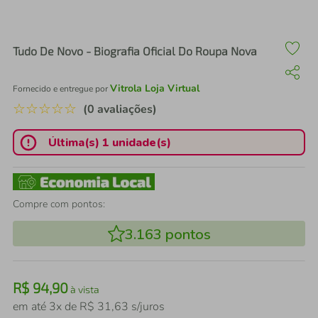
air fryer
4
º
iphone
5
º
Tudo De Novo - Biografia Oficial Do Roupa Nova
Vitrola Loja Virtual
Fornecido e entregue por
☆
☆
☆
☆
☆
(0 avaliações)
Última(s) 1 unidade(s)
Compre com pontos:
3.163
pontos
R$
94
,
90
à vista
em até
3
x de
R$
31
,
63
s/juros