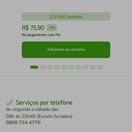
2.663
pontos
R$
75
,
90
R
-
5%
No pagamento com Pix
No 
Adicionar ao carrinho
Serviços por telefone
de segunda a sábado das
08h às 20h40 (Exceto feriados)
0800 724 4770