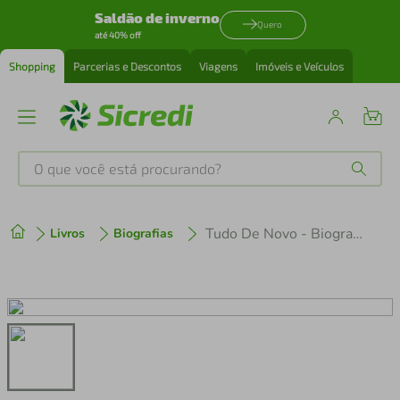
Saldão de inverno
Quero
até 40% off
Shopping
Parcerias e Descontos
Viagens
Imóveis e Veículos
O que você está procurando?
Produtos mais buscados
Tudo De Novo - Biografia Oficial Do Roupa Nova
Livros
Biografias
tenis
1
º
cafeteira
2
º
perfume
3
º