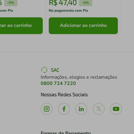
6
R$
47
,
40
R$
-
5%
-
5%
com Pix
No pagamento com Pix
No pa
nar ao carrinho
Adicionar ao carrinho
SAC
Informações, elogios e reclamações
0800 724 7220
Nossas Redes Sociais
Formas de Pagamento