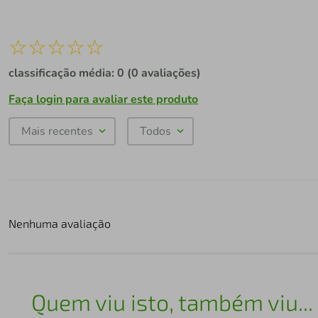
☆
☆
☆
☆
☆
classificação média: 0
(0 avaliações)
Faça login para avaliar este produto
Mais recentes
Todos
Nenhuma avaliação
Quem viu isto, também viu...