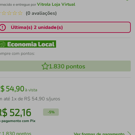
Vitrola Loja Virtual
rnecido e entregue por
☆
☆
☆
☆
☆
(0 avaliações)
Última(s) 2 unidade(s)
ompre com pontos:
1.830
pontos
R$
54
,
90
à vista
m até
1
x de
R$
54
,
90
s/juros
R$
52
,
16
-
5%
 pagamento com Pix
1.830
pontos
Ver formas de pagamento