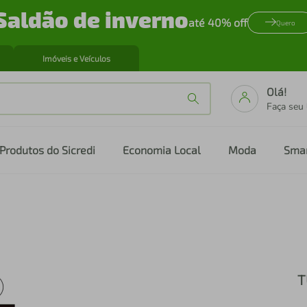
Saldão de inverno
até 40% off
Quero
Imóveis e Veículos
Olá!
Faça seu
Produtos do Sicredi
Economia Local
Moda
Sma
T