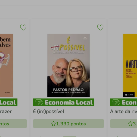
prazer
É (im)possível
A arte da ri
ntos
1.330
pontos
3