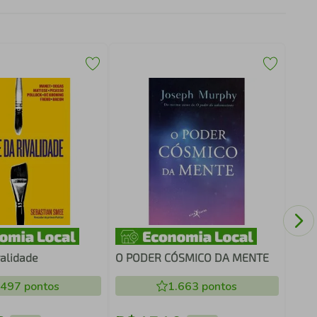
NEN
SER
validade
O PODER CÓSMICO DA MENTE
.497
pontos
1.663
pontos