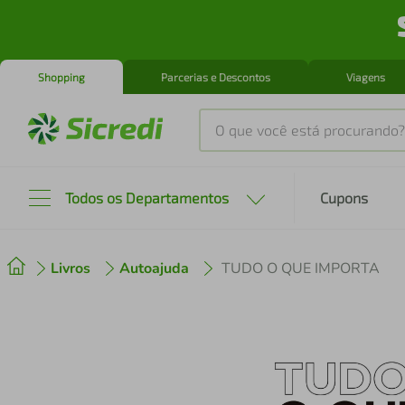
Shopping
Parcerias e Descontos
Viagens
O que você está procurando?
Produtos mais buscados
Todos os Departamentos
Cupons
tenis
1
º
Livros
Autoajuda
TUDO O QUE IMPORTA
cafeteira
2
º
perfume
3
º
air fryer
4
º