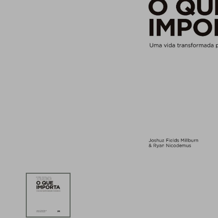
iphone
5
º