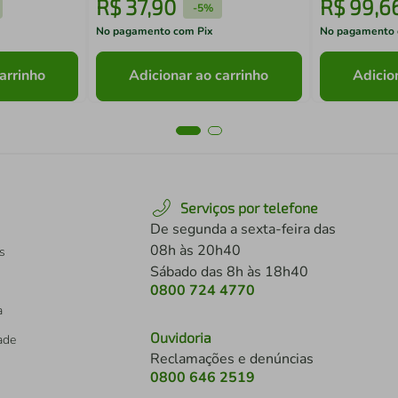
R$
37
,
90
R$
99
,
6
-
5%
No pagamento com Pix
No pagamento 
arrinho
Adicionar ao carrinho
Adicio
Serviços por telefone
De segunda a sexta-feira das
08h às 20h40
s
Sábado das 8h às 18h40
0800 724 4770
a
Ouvidoria
dade
Reclamações e denúncias
0800 646 2519