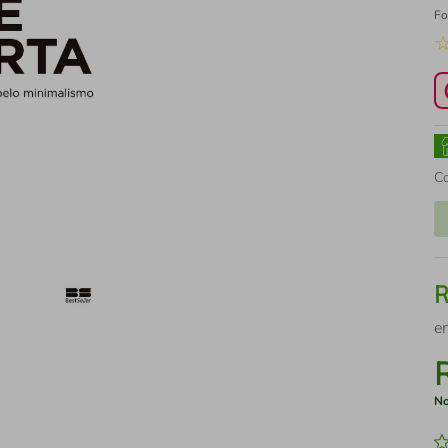
Fo
C
e
No