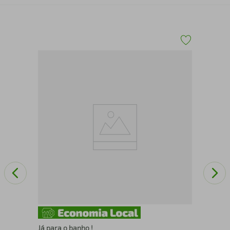
Ani
Já para o banho !