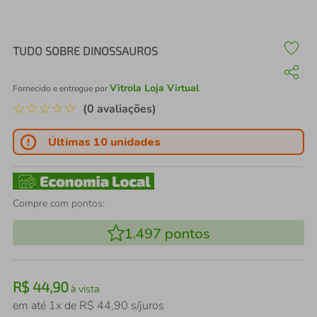
air fryer
4
º
iphone
5
º
TUDO SOBRE DINOSSAUROS
Vitrola Loja Virtual
Fornecido e entregue por
☆
☆
☆
☆
☆
(0 avaliações)
Últimas 10 unidades
Compre com pontos:
1.497
pontos
R$
44
,
90
à vista
em até
1
x de
R$
44
,
90
s/juros