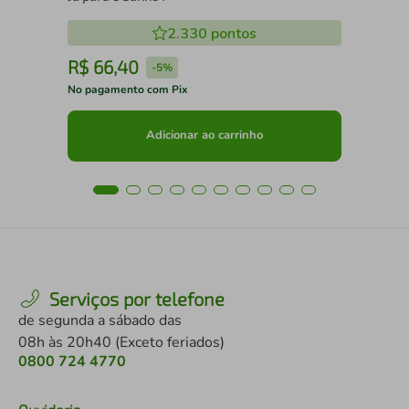
2.330
pontos
R$
66
,
40
R
-
5%
No pagamento com Pix
No 
Adicionar ao carrinho
Serviços por telefone
de segunda a sábado das
08h às 20h40 (Exceto feriados)
0800 724 4770