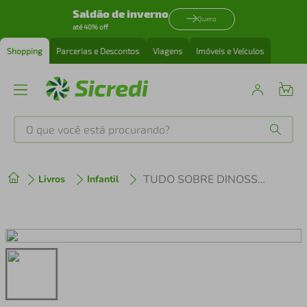
Saldão de inverno
Quero
até 40% off
Shopping
Parcerias e Descontos
Viagens
Imóveis e Veículos
O que você está procurando?
Produtos mais buscados
TUDO SOBRE DINOSSAUROS
Livros
Infantil
tenis
1
º
cafeteira
2
º
perfume
3
º