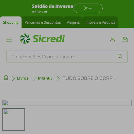
Saldão de inverno
Quero
até 40% off
Shopping
Parcerias e Descontos
Viagens
Imóveis e Veículos
O que você está procurando?
Produtos mais buscados
TUDO SOBRE O CORPO HUMANO
Livros
Infantil
tenis
1
º
cafeteira
2
º
perfume
3
º