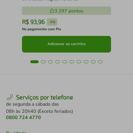
3.297
pontos
R$
93
,
96
R
-
5%
No pagamento com Pix
No 
Adicionar ao carrinho
Serviços por telefone
de segunda a sábado das
08h às 20h40 (Exceto feriados)
0800 724 4770