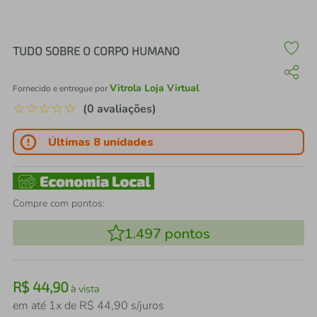
air fryer
4
º
iphone
5
º
TUDO SOBRE O CORPO HUMANO
Vitrola Loja Virtual
Fornecido e entregue por
☆
☆
☆
☆
☆
(0 avaliações)
Últimas 8 unidades
Compre com pontos:
1.497
pontos
R$
44
,
90
à vista
em até
1
x de
R$
44
,
90
s/juros