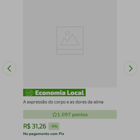
Com
Ca
A expressão do corpo e as dores da alma
1.097
pontos
R$
31
,
26
R
-
5%
No pagamento com Pix
No 