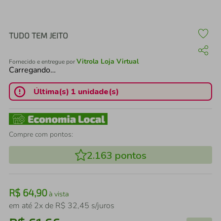
air fryer
4
º
iphone
5
º
TUDO TEM JEITO
Vitrola Loja Virtual
Fornecido e entregue por
Carregando…
Última(s) 1 unidade(s)
Compre com pontos:
2.163
pontos
R$
64
,
90
à vista
em até
2
x de
R$
32
,
45
s/juros