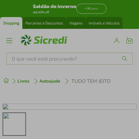
Saldão de inverno
Quero
até 40% off
Shopping
Parcerias e Descontos
Viagens
Imóveis e Veículos
O que você está procurando?
Produtos mais buscados
TUDO TEM JEITO
Livros
Autoajuda
tenis
1
º
cafeteira
2
º
perfume
3
º