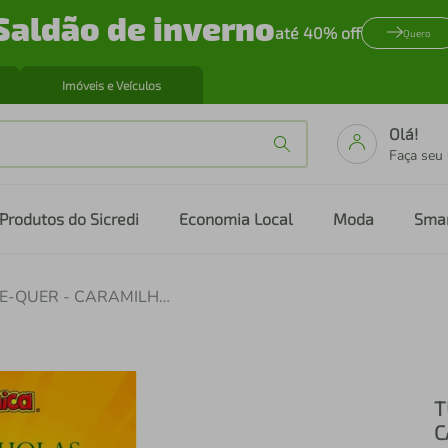
Saldão de inverno
até 40% off
Quero
Imóveis e Veículos
Olá!
Faça seu
Produtos do Sicredi
Economia Local
Moda
Sma
TURMA DA MONICA - BEM-ME-QUER - CARAMILHOLAS NA CACHOLA
T
C