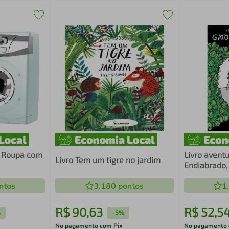
a Roupa com
Livro avent
Livro Tem um tigre no jardim
Endiabrado,
ntos
3.180
pontos
1
R$
90
,
63
R$
52
,
5
%
-
5%
No pagamento com Pix
No pagamento 