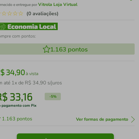
Vitrola Loja Virtual
rnecido e entregue por
☆
☆
☆
☆
☆
(0 avaliações)
ompre com pontos:
1.163
pontos
R$
34
,
90
à vista
m até
1
x de
R$
34
,
90
s/juros
R$
33
,
16
-
5%
 pagamento com Pix
1.163
pontos
Ver formas de pagamento