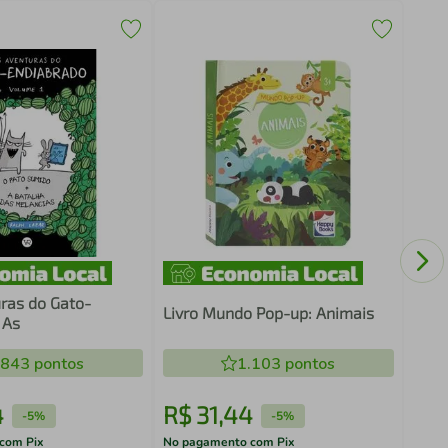
Livr
seu 
uras do Gato-
Livro Mundo Pop-up: Animais
 As
.843
pontos
1.103
pontos
4
R$
31
,
44
R$
-
5%
-
5%
com Pix
No pagamento com Pix
No pa