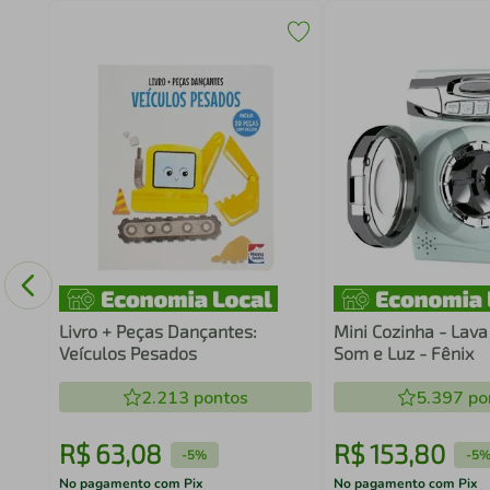
IS
Livro + Peças Dançantes:
Mini Cozinha - Lav
Veículos Pesados
Som e Luz - Fênix
2.213
pontos
5.397
po
R$
63
,
08
R$
153
,
80
-
5%
-
5
No pagamento com Pix
No pagamento com Pix