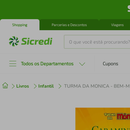
Shopping
Parcerias e Descontos
Viagens
O que você está procurando?
Produtos mais buscados
Todos os Departamentos
Cupons
tenis
1
º
Livros
Infantil
cafeteira
2
º
perfume
3
º
air fryer
4
º