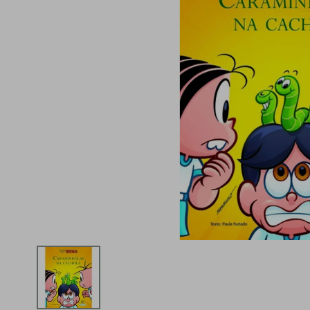
iphone
5
º