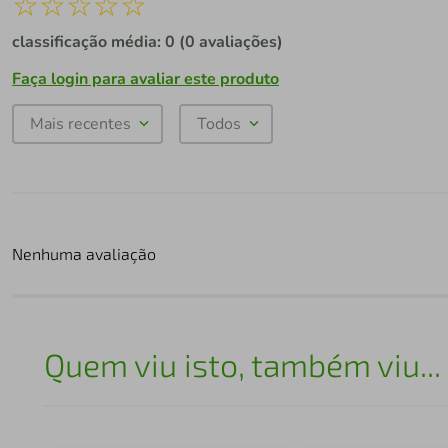
☆
☆
☆
☆
☆
classificação média: 0
(0 avaliações)
Faça login para avaliar este produto
Mais recentes
Todos
Nenhuma avaliação
Quem viu isto, também viu...