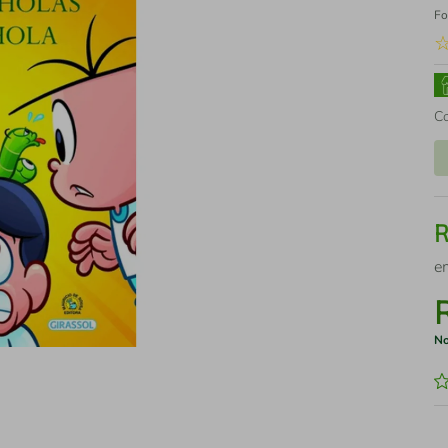
Fo
C
e
No