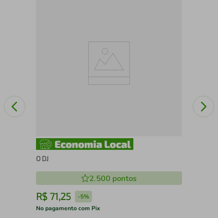
Abo
O DJ
2.500
pontos
R$
71
,
25
R
-
5%
No pagamento com Pix
No 