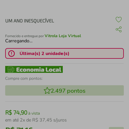
air fryer
4
º
iphone
5
º
UM ANO INESQUECÍVEL
Vitrola Loja Virtual
Fornecido e entregue por
Carregando…
Última(s) 2 unidade(s)
Compre com pontos:
2.497
pontos
R$
74
,
90
à vista
em até
2
x de
R$
37
,
45
s/juros