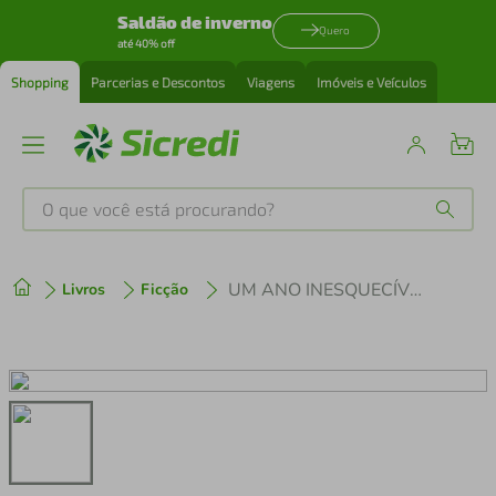
Saldão de inverno
Quero
até 40% off
Shopping
Parcerias e Descontos
Viagens
Imóveis e Veículos
O que você está procurando?
Produtos mais buscados
UM ANO INESQUECÍVEL
Livros
Ficção
tenis
1
º
cafeteira
2
º
perfume
3
º