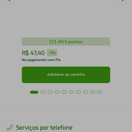
1.663
pontos
R$
47
,
40
R
-
5%
No pagamento com Pix
No 
Adicionar ao carrinho
Serviços por telefone