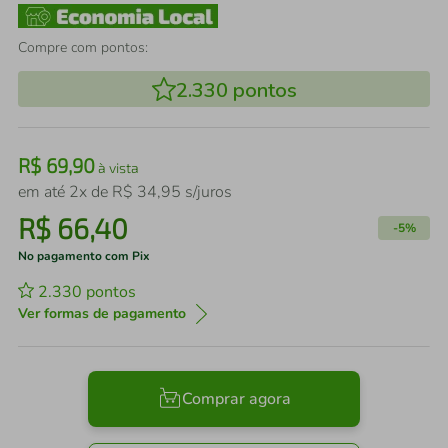
Compre com pontos:
2.330
pontos
R$
69
,
90
à vista
em até
2
x de
R$
34
,
95
s/juros
R$
66
,
40
-
5%
No pagamento com Pix
2.330
pontos
Ver formas de pagamento
Comprar agora