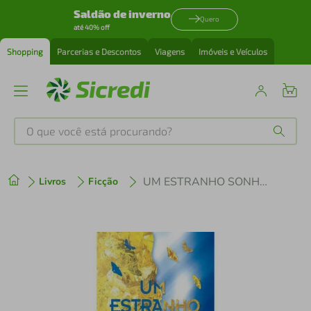
Saldão de inverno
Quero
até 40% off
Shopping
Parcerias e Descontos
Viagens
Imóveis e Veículos
O que você está procurando?
Produtos mais buscados
UM ESTRANHO SONHADOR
Livros
Ficção
tenis
1
º
cafeteira
2
º
perfume
3
º