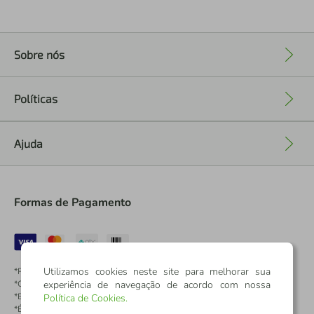
Sobre nós
+
Políticas
+
Ajuda
+
Formas de Pagamento
Utilizamos cookies neste site para melhorar sua
*Pontos dos Cartões Sicredi
experiência de navegação de acordo com nossa
*Cartões Sicredi
*Boleto exclusivo para associados PJ
Política de Cookies
.
*É vedada a cobrança de preço superior, valor ou encargo adicional para