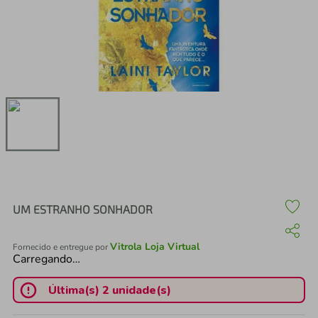
air fryer
4
º
iphone
5
º
UM ESTRANHO SONHADOR
Vitrola Loja Virtual
Fornecido e entregue por
Carregando…
Última(s) 2 unidade(s)