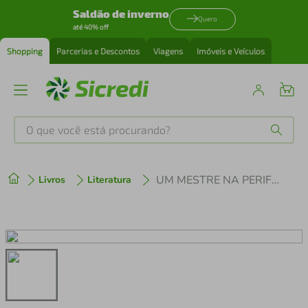
Saldão de inverno
Quero
até 40% off
Shopping
Parcerias e Descontos
Viagens
Imóveis e Veículos
O que você está procurando?
Produtos mais buscados
UM MESTRE NA PERIFERIA DO CAPITALISMO - MACHADO DE ASSIS
Livros
Literatura
tenis
1
º
cafeteira
2
º
perfume
3
º