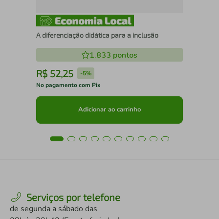
A diferenciação didática para a inclusão
1.833
pontos
R$
52
,
25
R
-
5%
No pagamento com Pix
No 
Adicionar ao carrinho
Serviços por telefone
de segunda a sábado das