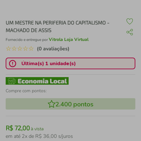
air fryer
4
º
iphone
5
º
UM MESTRE NA PERIFERIA DO CAPITALISMO -
MACHADO DE ASSIS
Vitrola Loja Virtual
Fornecido e entregue por
☆
☆
☆
☆
☆
(0 avaliações)
Última(s) 1 unidade(s)
Compre com pontos:
2.400
pontos
R$
72
,
00
à vista
em até
2
x de
R$
36
,
00
s/juros