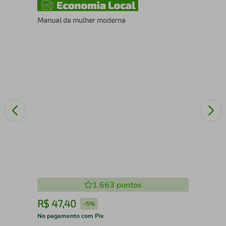
IE
Manual da mulher moderna
A 
1.663
pontos
R$
47
,
40
R
-
5%
No pagamento com Pix
No 