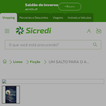
Saldão de inverno
Quero
até 40% off
Shopping
Parcerias e Descontos
Viagens
Imóveis e Veículos
O que você está procurando?
Produtos mais buscados
UM SALTO PARA O AMOR
Livros
Ficção
tenis
1
º
cafeteira
2
º
perfume
3
º