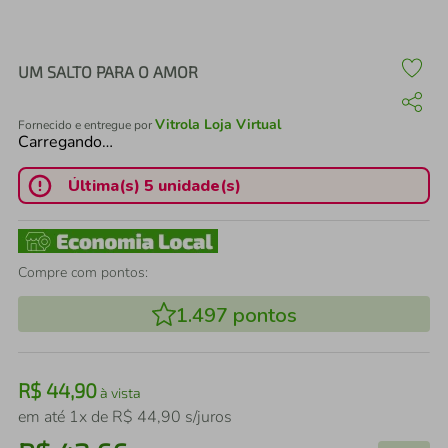
air fryer
4
º
iphone
5
º
UM SALTO PARA O AMOR
Vitrola Loja Virtual
Fornecido e entregue por
Carregando…
Última(s) 5 unidade(s)
Compre com pontos:
1.497
pontos
R$
44
,
90
à vista
em até
1
x de
R$
44
,
90
s/juros