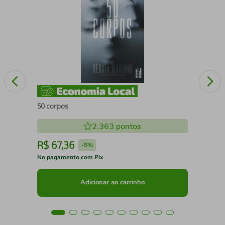
 A
Con
pur
edi
50 corpos
2.363
pontos
R$
67
,
36
R
-
5%
No pagamento com Pix
No 
Adicionar ao carrinho