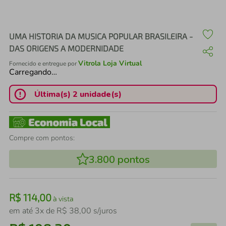
air fryer
4
º
iphone
5
º
UMA HISTORIA DA MUSICA POPULAR BRASILEIRA -
DAS ORIGENS A MODERNIDADE
Vitrola Loja Virtual
Fornecido e entregue por
Carregando…
Última(s) 2 unidade(s)
Compre com pontos:
3.800
pontos
R$
114
,
00
à vista
em até
3
x de
R$
38
,
00
s/juros