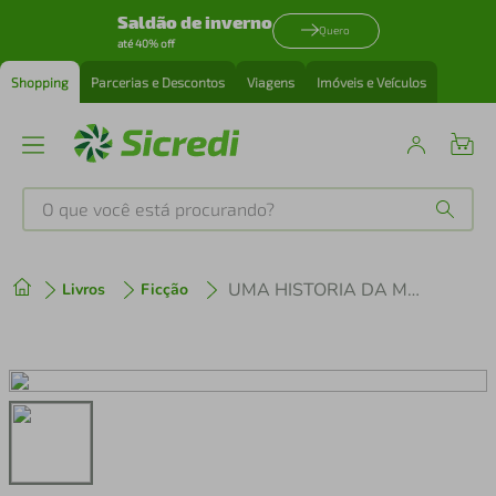
Saldão de inverno
Quero
até 40% off
Shopping
Parcerias e Descontos
Viagens
Imóveis e Veículos
O que você está procurando?
Produtos mais buscados
UMA HISTORIA DA MUSICA POPULAR BRASILEIRA - DAS ORIGENS A MODERNIDADE
Livros
Ficção
tenis
1
º
cafeteira
2
º
perfume
3
º