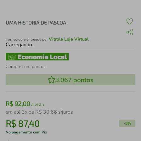
air fryer
4
º
iphone
5
º
UMA HISTORIA DE PASCOA
Vitrola Loja Virtual
Fornecido e entregue por
Carregando…
Compre com pontos:
3.067
pontos
R$
92
,
00
à vista
em até
3
x de
R$
30
,
66
s/juros
R$
87
,
40
-
5%
No pagamento com Pix