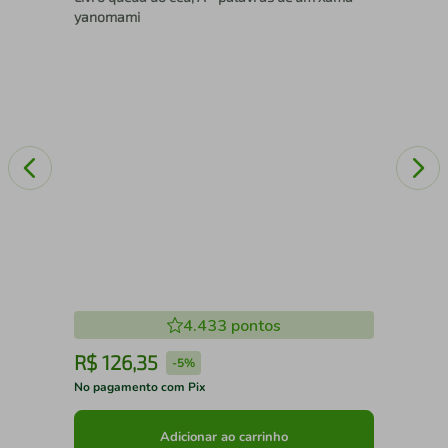
yanomami
4.433
pontos
R$
126
,
35
R
-
5%
No pagamento com Pix
No 
Adicionar ao carrinho