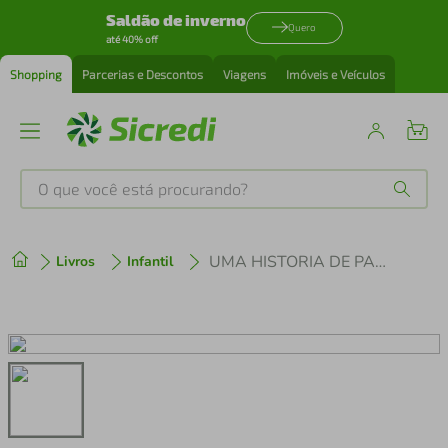
Saldão de inverno
Quero
até 40% off
Shopping
Parcerias e Descontos
Viagens
Imóveis e Veículos
O que você está procurando?
Produtos mais buscados
UMA HISTORIA DE PASCOA
Livros
Infantil
tenis
1
º
cafeteira
2
º
perfume
3
º