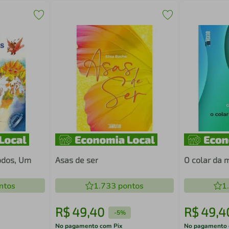
odos, Um
Asas de ser
O colar da
ntos
1.733
pontos
1
R$
49
,
40
R$
49
,
4
-
5%
No pagamento com Pix
No pagamento 