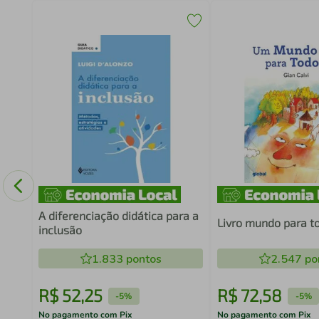
A diferenciação didática para a
Livro mundo para t
inclusão
1.833
pontos
2.547
po
R$
52
,
25
R$
72
,
58
-
5%
-
5%
No pagamento com Pix
No pagamento com Pix