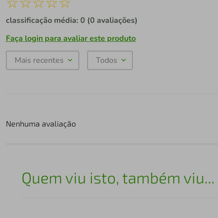
☆
☆
☆
☆
☆
classificação média: 0
(0 avaliações)
Faça login para avaliar este produto
Mais recentes
Todos
Nenhuma avaliação
Quem viu isto, também viu...