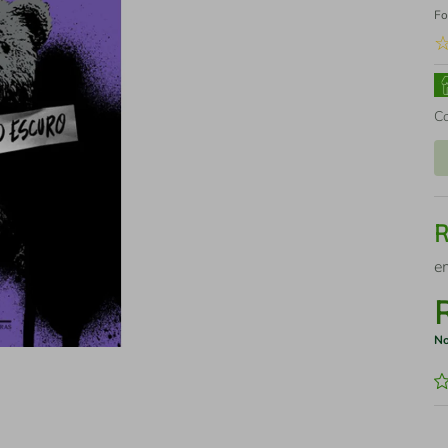
Fo
C
e
No