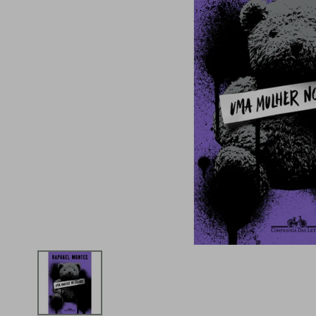
iphone
5
º