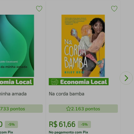
O LI
 minha amada
Na corda bamba
.733
pontos
2.163
pontos
0
R$
61
,
66
R$
-
5%
-
5%
com Pix
No pagamento com Pix
No pa