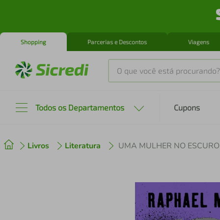
Shopping
Parcerias e Descontos
Viagens
O que você está procurando?
Produtos mais buscados
Todos os Departamentos
Cupons
tenis
1
º
Livros
Literatura
UMA MULHER NO ESCURO
cafeteira
2
º
perfume
3
º
air fryer
4
º