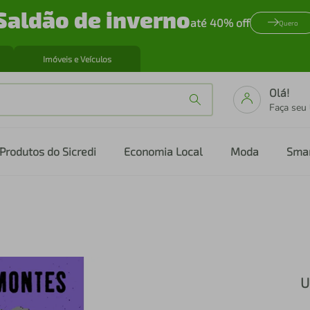
Saldão de inverno
até 40% off
Quero
Imóveis e Veículos
Olá!
Faça seu
Produtos do Sicredi
Economia Local
Moda
Sma
U