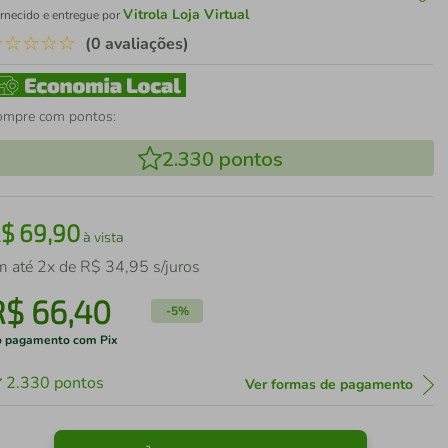
Vitrola Loja Virtual
rnecido e entregue por
☆
☆
☆
☆
☆
(0 avaliações)
ompre com pontos:
2.330
pontos
R$
69
,
90
à vista
m até
2
x de
R$
34
,
95
s/juros
R$
66
,
40
-
5%
 pagamento com Pix
2.330
pontos
Ver formas de pagamento