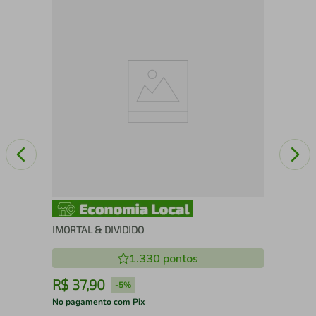
Eu 
IMORTAL & DIVIDIDO
1.330
pontos
R$
37
,
90
R
-
5%
No pagamento com Pix
No 