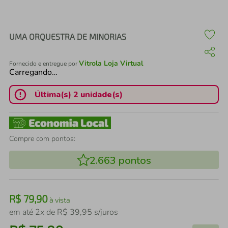
air fryer
4
º
iphone
5
º
UMA ORQUESTRA DE MINORIAS
Vitrola Loja Virtual
Fornecido e entregue por
Carregando…
Última(s) 2 unidade(s)
Compre com pontos:
2.663
pontos
R$
79
,
90
à vista
em até
2
x de
R$
39
,
95
s/juros