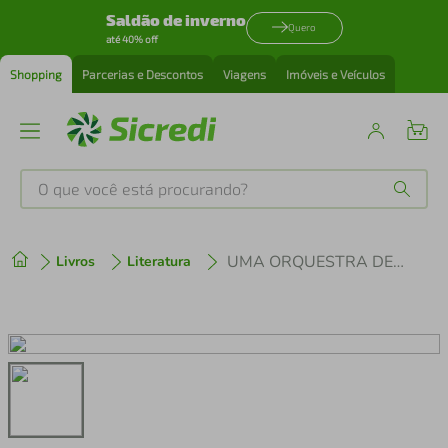
Saldão de inverno
Quero
até 40% off
Shopping
Parcerias e Descontos
Viagens
Imóveis e Veículos
O que você está procurando?
Produtos mais buscados
UMA ORQUESTRA DE MINORIAS
Livros
Literatura
tenis
1
º
cafeteira
2
º
perfume
3
º