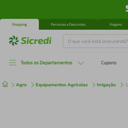
Shopping
Parcerias e Descontos
Viagens
O que você está procurando?
Produtos mais buscados
Todos os Departamentos
Cupons
tenis
1
º
Agro
Equipamentos Agrícolas
Irrigação
cafeteira
2
º
perfume
3
º
air fryer
4
º