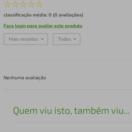
☆
☆
☆
☆
☆
classificação média: 0
(0 avaliações)
Faça login para avaliar este produto
Mais recentes
Todos
Nenhuma avaliação
Quem viu isto, também viu...