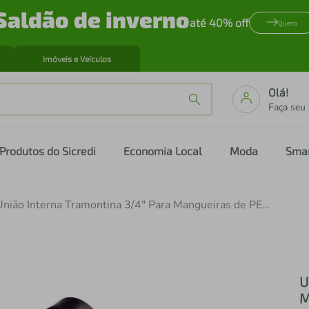
Saldão de inverno
até 40% off
Quero
Imóveis e Veículos
Olá!
Faça seu
Produtos do Sicredi
Economia Local
Moda
Sma
União Interna Tramontina 3/4" Para Mangueiras de PEBD
U
M