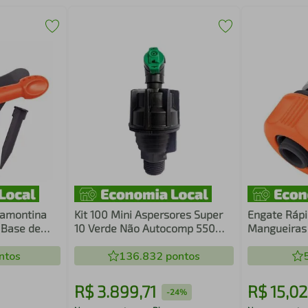
Tramontina
Kit 100 Mini Aspersores Super
Engate Rápi
 Base de
10 Verde Não Autocomp 550
Mangueiras 
L/h
ntos
136.832
pontos
R$
3
.
899
,
71
R$
15
,
02
-
24%