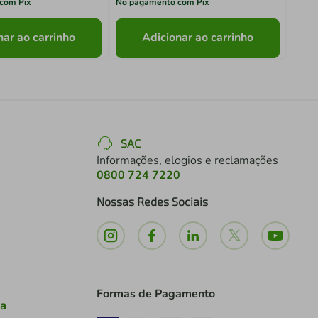
com Pix
No pagamento com Pix
No pa
nar ao carrinho
Adicionar ao carrinho
SAC
Informações, elogios e reclamações
0800 724 7220
Nossas Redes Sociais
Formas de Pagamento
ia