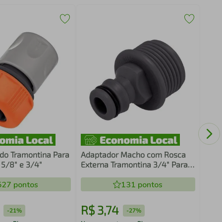
Hidr
Tram
com 
do Tramontina Para
Adaptador Macho com Rosca
5/8" e 3/4"
Externa Tramontina 3/4" Para
Jardim
527
pontos
131
pontos
R$
3
,
74
R$
-
21%
-
27%