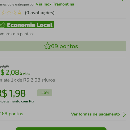
Via Inox Tramontina
rnecido e entregue por
☆
☆
☆
☆
☆
(0 avaliações)
ompre com pontos:
69
pontos
$
2
,
21
R$
2
,
08
à vista
m até
1
x de
R$
2
,
08
s/juros
R$
1
,
98
-
10%
 pagamento com Pix
69
pontos
Ver formas de pagamento