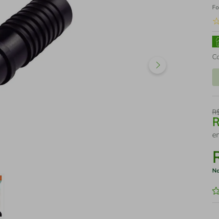
Fo
C
R
e
No