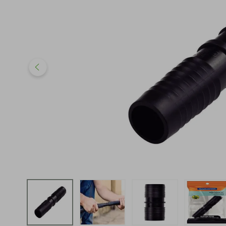
iphone
5
º