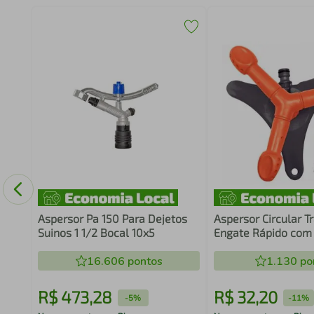
 25
ades
Aspersor Pa 150 Para Dejetos
Aspersor Circular 
Suinos 1 1/2 Bocal 10x5
Engate Rápido com
Apoio e Pontalete
16.606
pontos
1.130
po
R$
473
,
28
R$
32
,
20
-
5%
-
11%