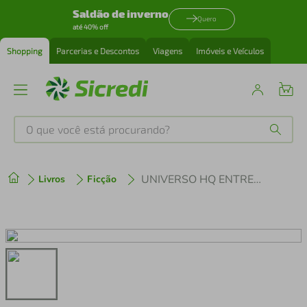
Saldão de inverno
Quero
até 40% off
Shopping
Parcerias e Descontos
Viagens
Imóveis e Veículos
O que você está procurando?
Produtos mais buscados
UNIVERSO HQ ENTREVISTA - GRANDES NOMES DOS QUADRINHOS
Livros
Ficção
tenis
1
º
cafeteira
2
º
perfume
3
º