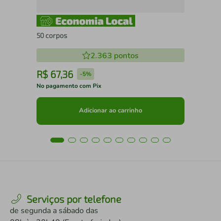
50 corpos
2.363
pontos
R$
67
,
36
R
-
5%
No pagamento com Pix
No 
Adicionar ao carrinho
Serviços por telefone
de segunda a sábado das