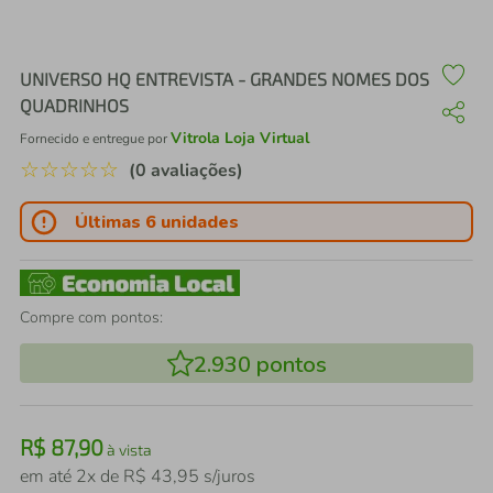
air fryer
4
º
iphone
5
º
UNIVERSO HQ ENTREVISTA - GRANDES NOMES DOS
QUADRINHOS
Vitrola Loja Virtual
Fornecido e entregue por
☆
☆
☆
☆
☆
(0 avaliações)
Últimas 6 unidades
Compre com pontos:
2.930
pontos
R$
87
,
90
à vista
em até
2
x de
R$
43
,
95
s/juros