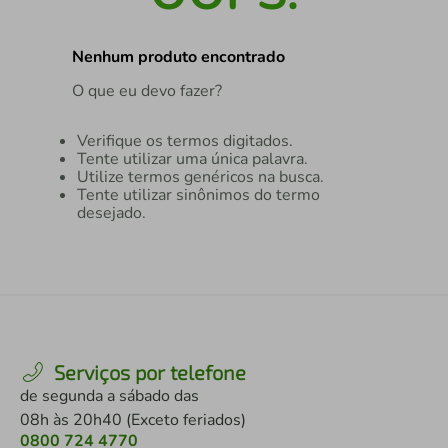
air fryer
4
º
Nenhum produto encontrado
iphone
5
º
O que eu devo fazer?
Verifique os termos digitados.
Tente utilizar uma única palavra.
Utilize termos genéricos na busca.
Tente utilizar sinônimos do termo
desejado.
Serviços por telefone
de segunda a sábado das
08h às 20h40 (Exceto feriados)
0800 724 4770