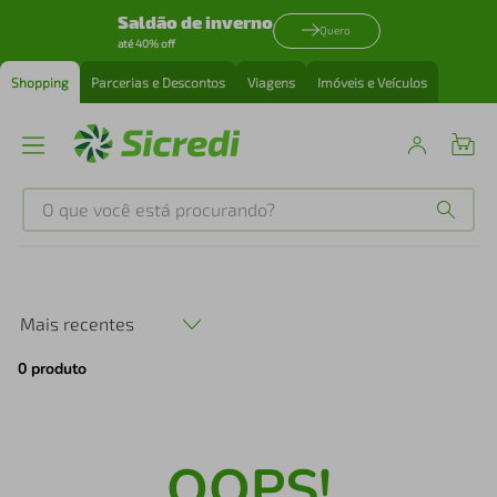
Saldão de inverno
Quero
até 40% off
Shopping
Parcerias e Descontos
Viagens
Imóveis e Veículos
O que você está procurando?
Produtos mais buscados
tenis
1
º
Mais recentes
0
produto
cafeteira
2
º
perfume
3
º
OOPS!