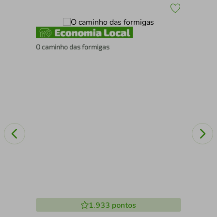
O caminho das formigas
OL
1.933
pontos