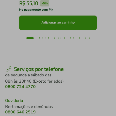
R$
55
,
10
R
-
5%
No pagamento com Pix
No 
Adicionar ao carrinho
Serviços por telefone
de segunda a sábado das
08h às 20h40 (Exceto feriados)
0800 724 4770
Ouvidoria
Reclamações e denúncias
0800 646 2519