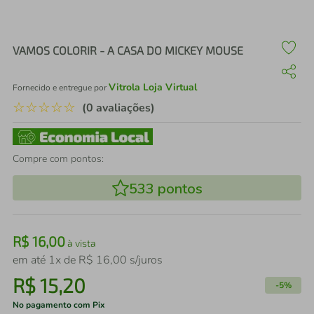
air fryer
4
º
iphone
5
º
VAMOS COLORIR - A CASA DO MICKEY MOUSE
Vitrola Loja Virtual
Fornecido e entregue por
☆
☆
☆
☆
☆
(0 avaliações)
Compre com pontos:
533
pontos
R$
16
,
00
à vista
em até
1
x de
R$
16
,
00
s/juros
R$
15
,
20
-
5%
No pagamento com Pix