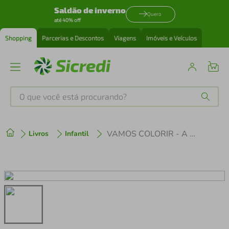
Saldão de inverno
Quero
até 40% off
Shopping
Parcerias e Descontos
Viagens
Imóveis e Veículos
O que você está procurando?
Produtos mais buscados
VAMOS COLORIR - A CASA DO MICKEY MOUSE
Livros
Infantil
tenis
1
º
cafeteira
2
º
perfume
3
º