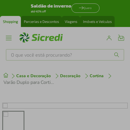
Saldão de inverno
Quero
até 40% off
Shopping
Parcerias e Descontos
Viagens
Imóveis e Veículos
O que você está procurando?
Produtos mais buscados
Casa e Decoração
Decoração
Cortina
tenis
1
º
Varão Duplo para Cortinas Utimil Marrom em Aço – 3,5 m
cafeteira
2
º
perfume
3
º