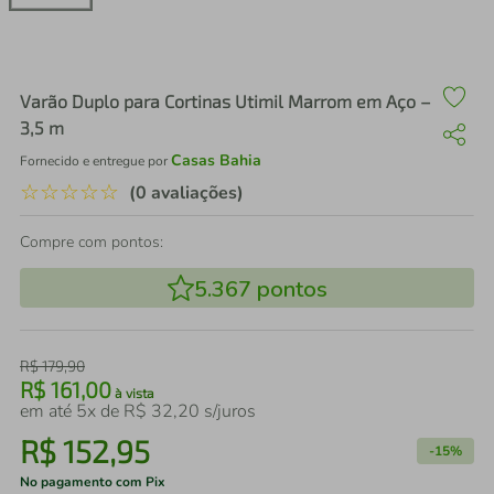
air fryer
4
º
iphone
5
º
Varão Duplo para Cortinas Utimil Marrom em Aço –
3,5 m
Casas Bahia
Fornecido e entregue por
☆
☆
☆
☆
☆
(0 avaliações)
Compre com pontos:
5.367
pontos
R$
179
,
90
R$
161
,
00
à vista
em até
5
x de
R$
32
,
20
s/juros
R$
152
,
95
-
15%
No pagamento com Pix