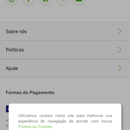
Sobre nós
+
Políticas
+
Ajuda
+
Formas de Pagamento
Utilizamos cookies neste site para melhorar sua
experiência de navegação de acordo com nossa
*Pontos dos Cartões Sicredi
*Cartões Sicredi
Política de Cookies
.