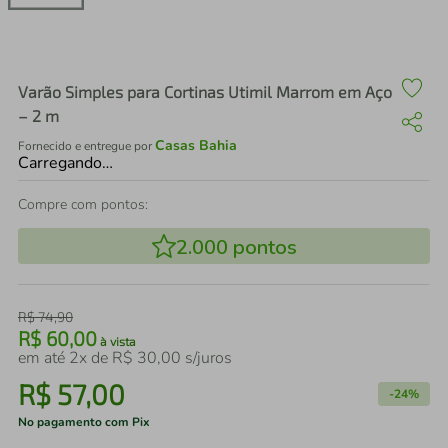
air fryer
4
º
iphone
5
º
Varão Simples para Cortinas Utimil Marrom em Aço
– 2 m
Casas Bahia
Fornecido e entregue por
Carregando…
Compre com pontos:
2.000
pontos
R$
74
,
90
R$
60
,
00
à vista
em até
2
x de
R$
30
,
00
s/juros
R$
57
,
00
-
24%
No pagamento com Pix