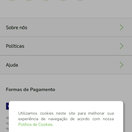
Sobre nós
+
Políticas
+
Ajuda
+
Formas de Pagamento
Utilizamos cookies neste site para melhorar sua
experiência de navegação de acordo com nossa
*Pontos dos Cartões Sicredi
*Cartões Sicredi
Política de Cookies
.
*Boleto exclusivo para associados PJ