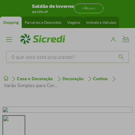
Saldão de inverno
Quero
até 40% off
Shopping
Parcerias e Descontos
Viagens
Imóveis e Veículos
O que você está procurando?
Produtos mais buscados
Casa e Decoração
Decoração
Cortina
tenis
1
º
Varão Simples para Cortinas Utimil Marrom em Aço – 2 m
cafeteira
2
º
perfume
3
º