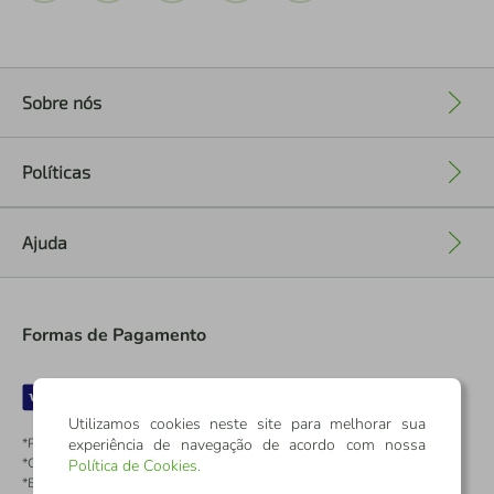
Sobre nós
+
Políticas
+
Ajuda
+
Formas de Pagamento
Utilizamos cookies neste site para melhorar sua
experiência de navegação de acordo com nossa
*Pontos dos Cartões Sicredi
*Cartões Sicredi
Política de Cookies
.
*Boleto exclusivo para associados PJ