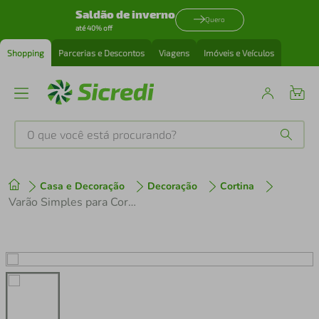
Saldão de inverno
Quero
até 40% off
Shopping
Parcerias e Descontos
Viagens
Imóveis e Veículos
O que você está procurando?
Produtos mais buscados
Casa e Decoração
Decoração
Cortina
tenis
1
º
Varão Simples para Cortinas Utimil Marrom em Aço – 2 m
cafeteira
2
º
perfume
3
º