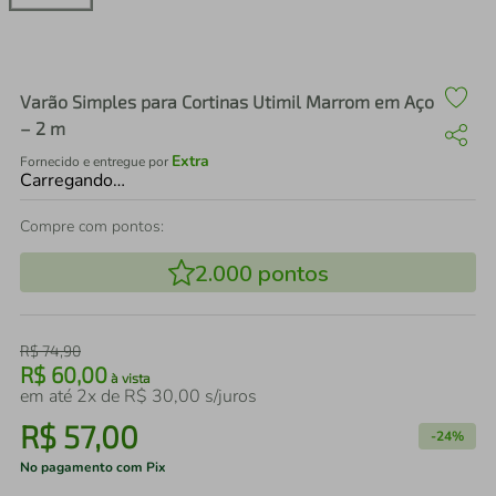
air fryer
4
º
iphone
5
º
Varão Simples para Cortinas Utimil Marrom em Aço
– 2 m
Extra
Fornecido e entregue por
Carregando…
Compre com pontos:
2.000
pontos
R$
74
,
90
R$
60
,
00
à vista
em até
2
x de
R$
30
,
00
s/juros
R$
57
,
00
-
24%
No pagamento com Pix