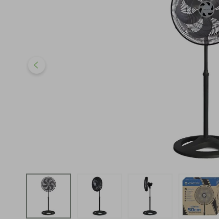
iphone
5
º