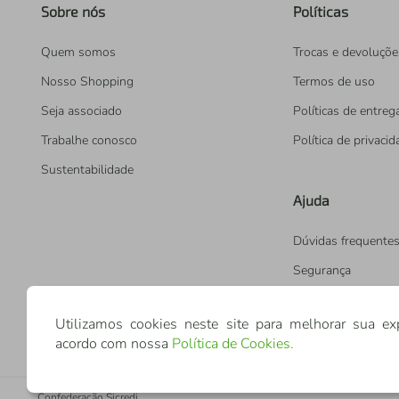
Sobre nós
Políticas
Quem somos
Trocas e devoluçõe
Nosso Shopping
Termos de uso
Seja associado
Políticas de entreg
Trabalhe conosco
Política de privaci
Sustentabilidade
Ajuda
Dúvidas frequente
Segurança
Utilizamos cookies neste site para melhorar sua ex
acordo com nossa
Política de Cookies
.
Confederação Sicredi