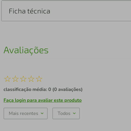
Ficha técnica
Avaliações
☆
☆
☆
☆
☆
classificação média: 0
(0 avaliações)
Faça login para avaliar este produto
Mais recentes
Todos