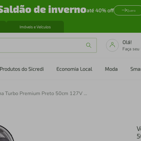
Saldão de inverno
até 40% off
Quero
Imóveis e Veículos
Olá!
Faça seu
Produtos do Sicredi
Economia Local
Moda
Sma
Ventilador Coluna Turbo Premium Preto 50cm 127V - Ventisol
V
5