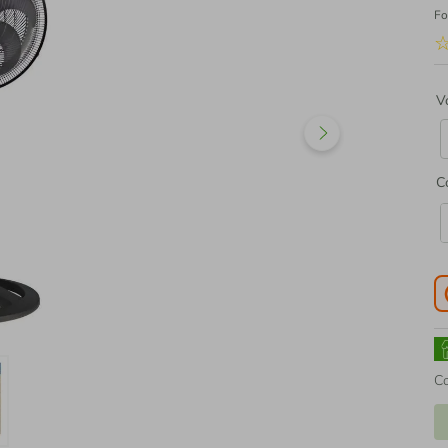
Fo
V
C
C