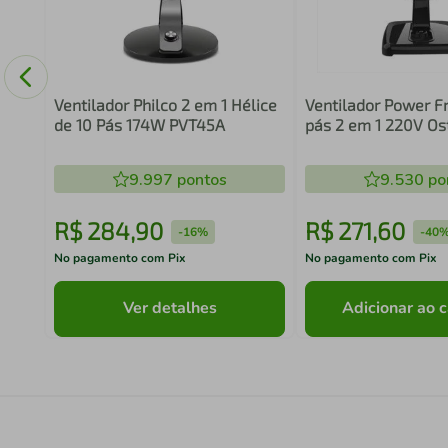
ede
m 8
Ventilador Philco 2 em 1 Hélice
Ventilador Power F
de 10 Pás 174W PVT45A
pás 2 em 1 220V Os
9.997
pontos
9.530
po
R$
284
,
90
R$
271
,
60
-
16%
-
40
No pagamento com Pix
No pagamento com Pix
Ver detalhes
Adicionar ao c