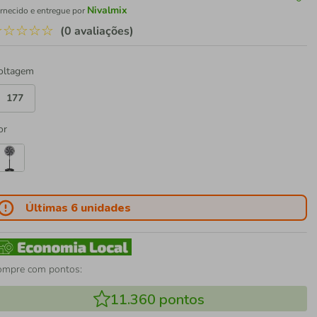
Nivalmix
rnecido e entregue por
☆
☆
☆
☆
☆
(0 avaliações)
oltagem
177
or
Últimas 6 unidades
ompre com pontos:
11.360
pontos