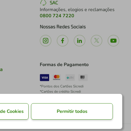
SAC
Informações, elogios e reclamações
0800 724 7220
Nossas Redes Sociais
Formas de Pagamento
ia
*Pontos dos Cartões Sicredi
*Cartões de crédito Sicredi
*Boleto exclusivo para associados PJ
*É vedada a cobrança de preço superior, valor ou
encargo adicional para pagamentos por meio de
 de Cookies
Permitir todos
Pix à vista.