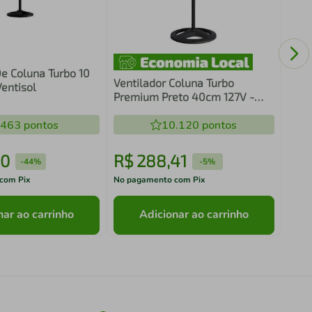
Vent
Turb
Vent
De Coluna Turbo 10
Ventilador Coluna Turbo
entisol
Premium Preto 40cm 127V -
Ventisol
.463
pontos
10.120
pontos
0
R$
288
,
41
R$
-
44%
-
5%
com Pix
No pagamento com Pix
No pa
nar ao carrinho
Adicionar ao carrinho