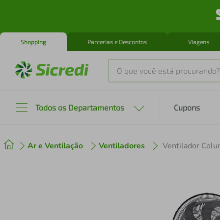
Shopping
Parcerias e Descontos
Viagens
O que você está procurando?
Produtos mais buscados
Todos os Departamentos
Cupons
tenis
1
º
Ar e Ventilação
Ventiladores
cafeteira
2
º
perfume
3
º
air fryer
4
º