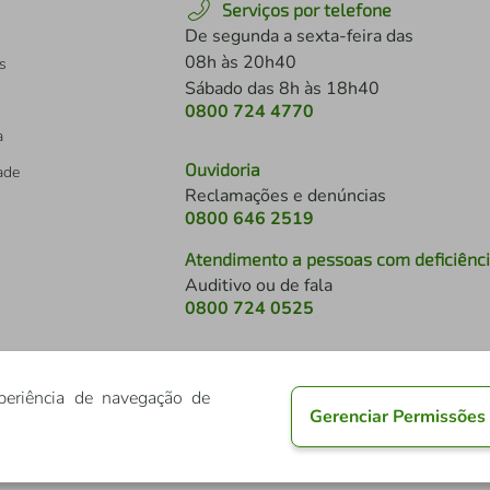
Serviços por telefone
De segunda a sexta-feira das
08h às 20h40
s
Sábado das 8h às 18h40
0800 724 4770
a
Ouvidoria
dade
Reclamações e denúncias
0800 646 2519
Atendimento a pessoas com deficiênc
Auditivo ou de fala
s
0800 724 0525
periência de navegação de
Gerenciar Permissões