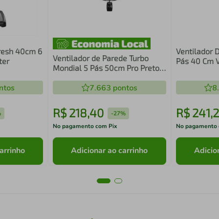
resh 40cm 6
Ventilador 
Ventilador de Parede Turbo
ter
Pás 40 Cm V
Mondial 5 Pás 50cm Pro Preto
NVP-PRO-50
ntos
7.663
pontos
8
R$
218
,
40
R$
241
,
2
%
-
27%
No pagamento com Pix
No pagamento 
arrinho
Adicionar ao carrinho
Adicio