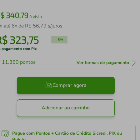
R$
340
,
79
à vista
m até
6
x de
R$
56
,
79
s/juros
R$
323
,
75
-
5%
 pagamento com Pix
11.360
pontos
Ver formas de pagamento
Comprar agora
Adicionar ao carrinho
Pague com Pontos + Cartão de Crédito Sicredi, PIX ou
Boleto