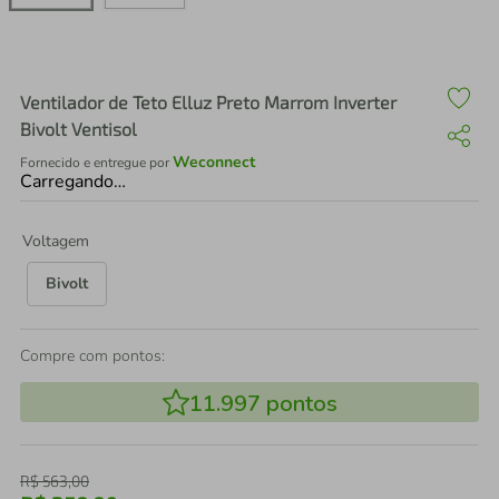
air fryer
4
º
iphone
5
º
Ventilador de Teto Elluz Preto Marrom Inverter
Bivolt Ventisol
Weconnect
Fornecido e entregue por
Carregando…
Voltagem
Bivolt
Compre com pontos:
11.997
pontos
R$
563
,
00