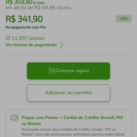
R$
359
,
90
à vista
em até
6
x de
R$
59
,
98
s/juros
R$
341
,
90
-
39%
No pagamento com Pix
11.997
pontos
Ver formas de pagamento
Comprar agora
Adicionar ao carrinho
Pague com Pontos + Cartão de Crédito Sicredi, PIX
ou Boleto
Você pode utilizar seus Cartões de Crédito Sicredi , PIX ou
Boleto* caso não tenha pontos suficientes para a compra deste