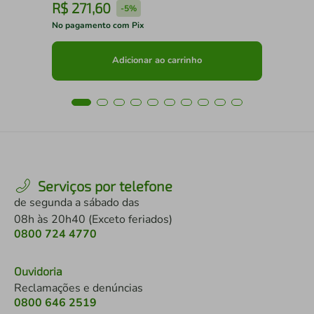
R$
271
,
60
R
-
5%
No pagamento com Pix
No 
Adicionar ao carrinho
Serviços por telefone
de segunda a sábado das
08h às 20h40 (Exceto feriados)
0800 724 4770
Ouvidoria
Reclamações e denúncias
0800 646 2519