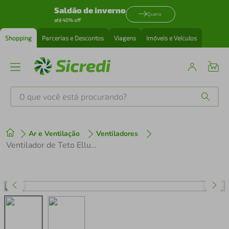
Saldão de inverno
Quero
até 40% off
Shopping
Parcerias e Descontos
Viagens
Imóveis e Veículos
O que você está procurando?
Produtos mais buscados
Ar e Ventilação
Ventiladores
tenis
1
º
Ventilador de Teto Elluz Preto Marrom Inverter Bivolt Ventisol
cafeteira
2
º
perfume
3
º