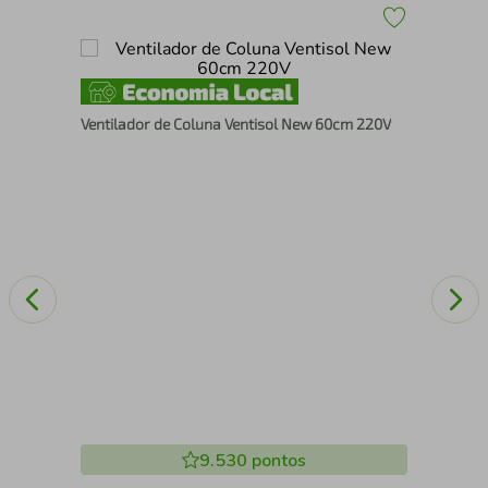
Ven
Ventilador de Coluna Ventisol New 60cm 220V
Eff
9.530
pontos