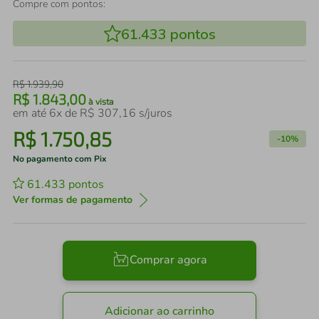
Compre com pontos:
61.433
pontos
R$
1
.
939
,
90
R$
1
.
843
,
00
à vista
em até
6
x de
R$
307
,
16
s/juros
R$
1
.
750
,
85
-
10%
No pagamento com Pix
61.433
pontos
Ver formas de pagamento
Comprar agora
Adicionar ao carrinho