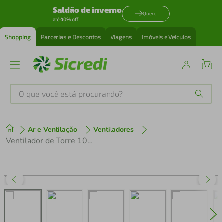
Saldão de inverno
Quero
até 40% off
Shopping
Parcerias e Descontos
Viagens
Imóveis e Veículos
O que você está procurando?
Produtos mais buscados
Ar e Ventilação
Ventiladores
tenis
1
º
Ventilador de Torre 100cm Spirit 360º com Display LED Touch Screen, Controle Remoto, Funções Especiais e Controle Inteligente de Velocidade - Preto
cafeteira
2
º
perfume
3
º