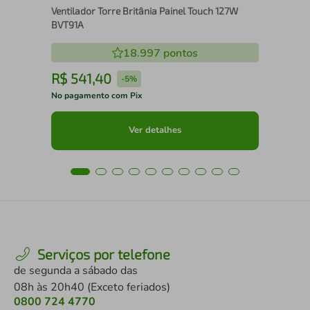
Ventilador Torre Britânia Painel Touch 127W
BVT91A
18.997
pontos
R$
541
,
40
R
-
5%
No pagamento com Pix
No 
Ver detalhes
Serviços por telefone
de segunda a sábado das
08h às 20h40 (Exceto feriados)
0800 724 4770