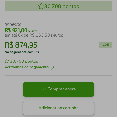
30.700
pontos
R$
969
,
90
R$
921
,
00
à vista
em até
6
x de
R$
153
,
50
s/juros
R$
874
,
95
-
10%
No pagamento com Pix
30.700
pontos
Ver formas de pagamento
Comprar agora
Adicionar ao carrinho