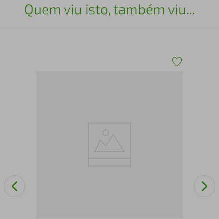
Quem viu isto, também viu...
eto
Ven
VS