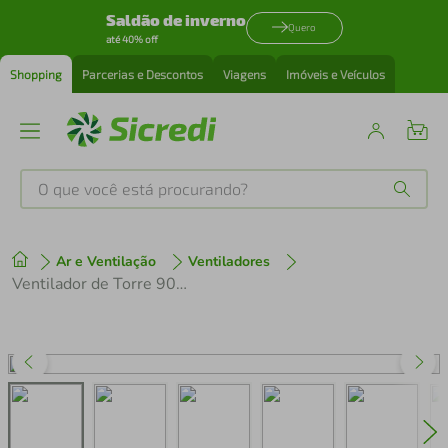
Saldão de inverno
Quero
até 40% off
Shopping
Parcerias e Descontos
Viagens
Imóveis e Veículos
O que você está procurando?
Produtos mais buscados
Ar e Ventilação
Ventiladores
tenis
1
º
Ventilador de Torre 90cm Spirit SKY com 3 Velocidades, Controle Remoto e Timer de até 7h30 Preto
cafeteira
2
º
perfume
3
º