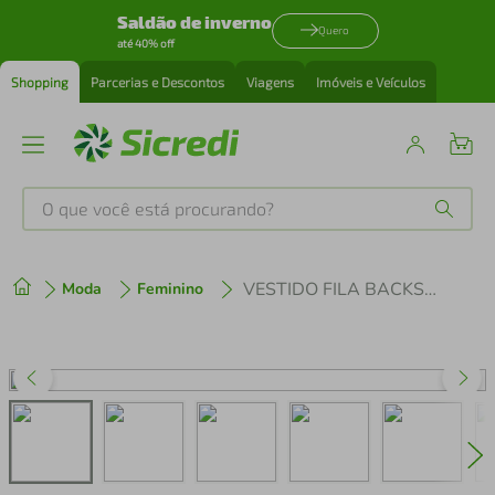
Saldão de inverno
Quero
até 40% off
Shopping
Parcerias e Descontos
Viagens
Imóveis e Veículos
O que você está procurando?
Produtos mais buscados
VESTIDO FILA BACKSPIN TANK TENNIS
Moda
Feminino
tenis
1
º
cafeteira
2
º
perfume
3
º