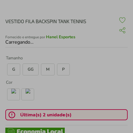
air fryer
4
º
iphone
5
º
VESTIDO FILA BACKSPIN TANK TENNIS
Hanel Esportes
Fornecido e entregue por
Carregando…
Tamanho
G
GG
M
P
Cor
Última(s) 2 unidade(s)