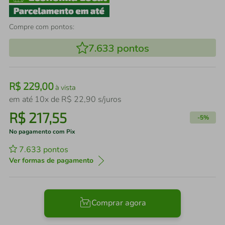
Compre com pontos:
7.633
pontos
R$
229
,
00
à vista
em até
10
x de
R$
22
,
90
s/juros
R$
217
,
55
-
5%
No pagamento com Pix
7.633
pontos
Ver formas de pagamento
Comprar agora