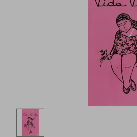
iphone
5
º