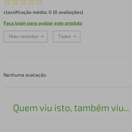
☆
☆
☆
☆
☆
classificação média: 0
(0 avaliações)
Faça login para avaliar este produto
Mais recentes
Todos
Nenhuma avaliação
Quem viu isto, também viu...