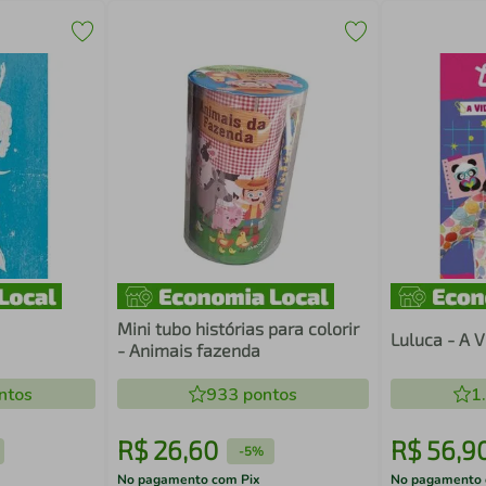
Mini tubo histórias para colorir
Luluca - A 
- Animais fazenda
ntos
933
pontos
1
R$
26
,
60
R$
56
,
9
-
5%
No pagamento com Pix
No pagamento 