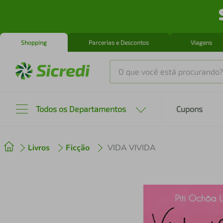
Shopping
Parcerias e Descontos
Viagens
O que você está procurando?
Produtos mais buscados
Todos os Departamentos
Cupons
tenis
1
º
Livros
Ficção
VIDA VIVIDA
cafeteira
2
º
perfume
3
º
air fryer
4
º