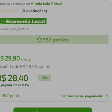
Vitrola Loja Virtual
rnecido e entregue por
☆
☆
☆
☆
☆
(0 avaliações)
ompre com pontos:
997
pontos
R$
29
,
90
à vista
m até
1
x de
R$
29
,
90
s/juros
R$
28
,
40
-
5%
 pagamento com Pix
997
pontos
Ver formas de pagamento