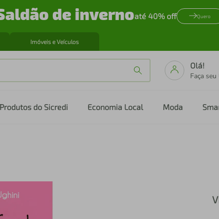
Saldão de inverno
até 40% off
Quero
Imóveis e Veículos
Olá!
Faça seu
Produtos do Sicredi
Economia Local
Moda
Sma
V