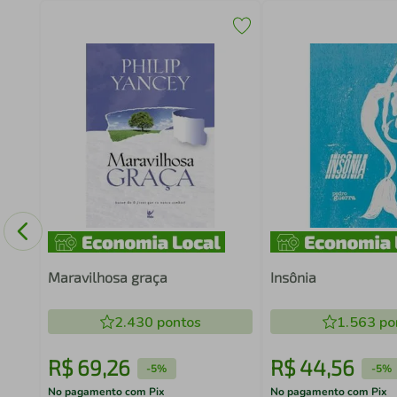
 DA
Maravilhosa graça
Insônia
2.430
pontos
1.563
po
R$
69
,
26
R$
44
,
56
-
5%
-
5%
No pagamento com Pix
No pagamento com Pix