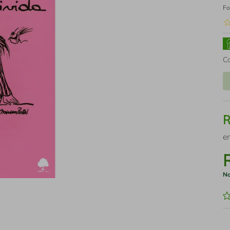
Fo
C
e
No