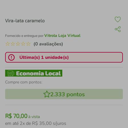
air fryer
4
º
iphone
5
º
Vira-lata caramelo
Vitrola Loja Virtual
Fornecido e entregue por
☆
☆
☆
☆
☆
(0 avaliações)
Última(s) 1 unidade(s)
Compre com pontos:
2.333
pontos
R$
70
,
00
à vista
em até
2
x de
R$
35
,
00
s/juros