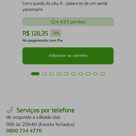
Livro queda do céu, A - palavras de um xamã
yanomami
4.433
pontos
R$
126
,
35
R
-
5%
No pagamento com Pix
No 
Adicionar ao carrinho
Serviços por telefone
de segunda a sábado das
08h às 20h40 (Exceto feriados)
0800 724 4770