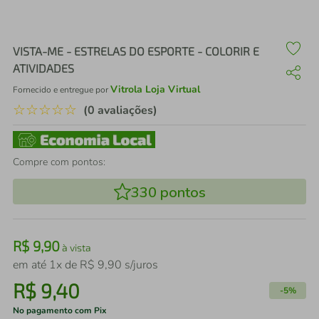
air fryer
4
º
iphone
5
º
VISTA-ME - ESTRELAS DO ESPORTE - COLORIR E
ATIVIDADES
Vitrola Loja Virtual
Fornecido e entregue por
☆
☆
☆
☆
☆
(0 avaliações)
Compre com pontos:
330
pontos
R$
9
,
90
à vista
em até
1
x de
R$
9
,
90
s/juros
R$
9
,
40
-
5%
No pagamento com Pix