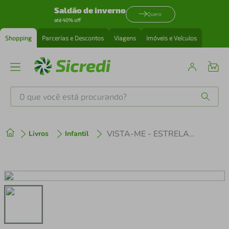
Saldão de inverno
Quero
até 40% off
Shopping
Parcerias e Descontos
Viagens
Imóveis e Veículos
O que você está procurando?
Produtos mais buscados
VISTA-ME - ESTRELAS DO ESPORTE - COLORIR E ATIVIDADES
Livros
Infantil
tenis
1
º
cafeteira
2
º
perfume
3
º