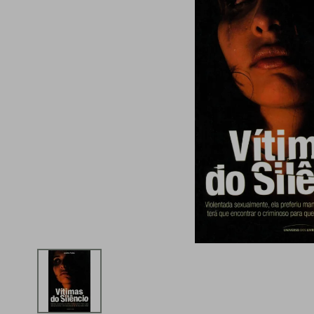
iphone
5
º