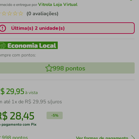
Vitrola Loja Virtual
rnecido e entregue por
☆
☆
☆
☆
☆
(0 avaliações)
Última(s) 2 unidade(s)
ompre com pontos:
998
pontos
R$
29
,
95
à vista
m até
1
x de
R$
29
,
95
s/juros
R$
28
,
45
-
5%
 pagamento com Pix
998
pontos
Ver formas de pagamento