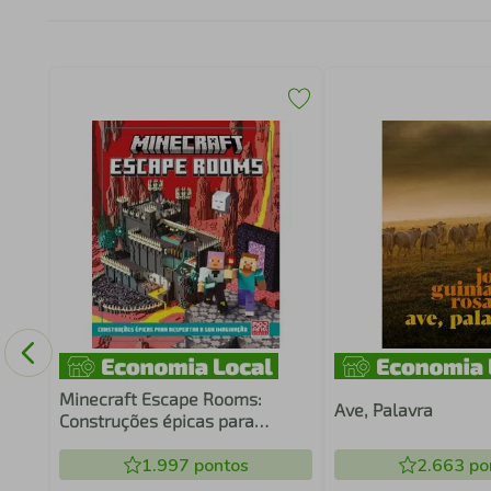
ONO
Minecraft Escape Rooms:
Ave, Palavra
Construções épicas para
despertar a sua imaginação
1.997
pontos
2.663
po