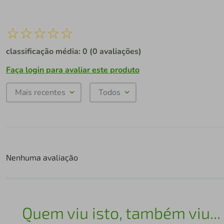
☆
☆
☆
☆
☆
classificação média: 0
(0 avaliações)
Faça login para avaliar este produto
Mais recentes
Todos
Nenhuma avaliação
Quem viu isto, também viu...