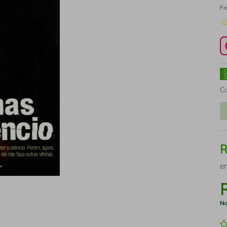
Fo
C
e
No