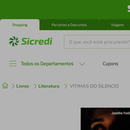
Shopping
Parcerias e Descontos
Viagens
O que você está procurando?
Produtos mais buscados
Todos os Departamentos
Cupons
tenis
1
º
Livros
Literatura
VITIMAS DO SILENCIO
cafeteira
2
º
perfume
3
º
air fryer
4
º