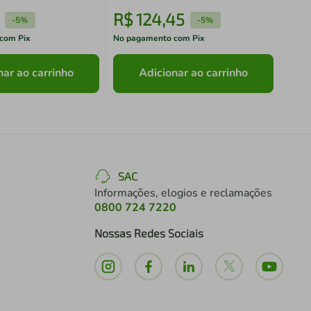
R$
124
,
45
R$
-
5%
-
5%
com Pix
No pagamento com Pix
No pa
nar ao carrinho
Adicionar ao carrinho
SAC
Informações, elogios e reclamações
0800 724 7220
Nossas Redes Sociais