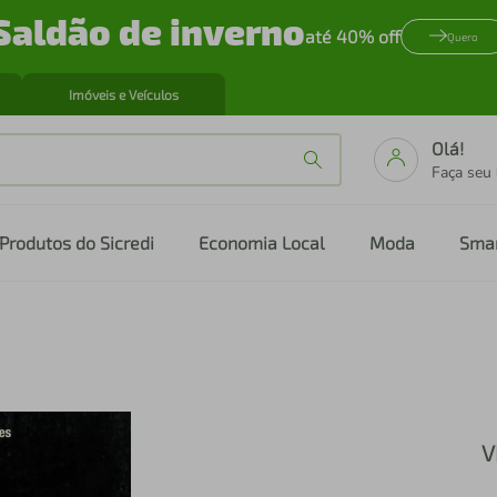
Saldão de inverno
até 40% off
Quero
Imóveis e Veículos
Olá!
Faça seu
Produtos do Sicredi
Economia Local
Moda
Sma
V