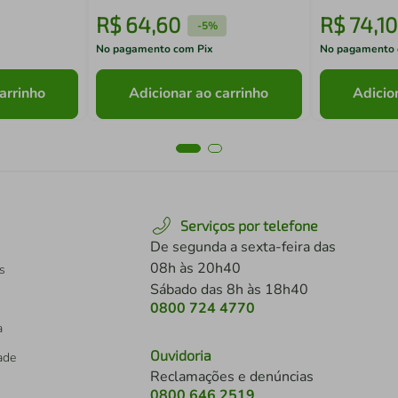
R$
64
,
60
R$
74
,
10
-
5%
No pagamento com Pix
No pagamento 
arrinho
Adicionar ao carrinho
Adicio
Serviços por telefone
De segunda a sexta-feira das
08h às 20h40
s
Sábado das 8h às 18h40
0800 724 4770
a
Ouvidoria
dade
Reclamações e denúncias
0800 646 2519