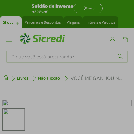
Saldão de inverno
Quero
até 40% off
Shopping
Parcerias e Descontos
Viagens
Imóveis e Veículos
O que você está procurando?
Produtos mais buscados
VOCÊ ME GANHOU NO OLÁ
Livros
Não Ficção
tenis
1
º
cafeteira
2
º
perfume
3
º