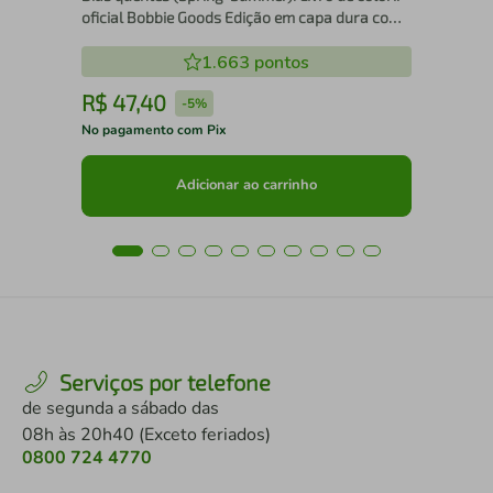
oficial Bobbie Goods Edição em capa dura com
cartela de adesivos
1.663
pontos
R$
47
,
40
R
-
5%
No pagamento com Pix
No 
Adicionar ao carrinho
Serviços por telefone
de segunda a sábado das
08h às 20h40 (Exceto feriados)
0800 724 4770