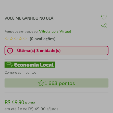
air fryer
4
º
iphone
5
º
VOCÊ ME GANHOU NO OLÁ
Vitrola Loja Virtual
Fornecido e entregue por
☆
☆
☆
☆
☆
(0 avaliações)
Última(s) 3 unidade(s)
Compre com pontos:
1.663
pontos
R$
49
,
90
à vista
em até
1
x de
R$
49
,
90
s/juros