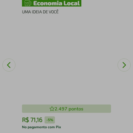
UMA IDEIA DE VOCÊ
UMA
2.497
pontos
R$
71
,
16
R
-
5%
No pagamento com Pix
No 