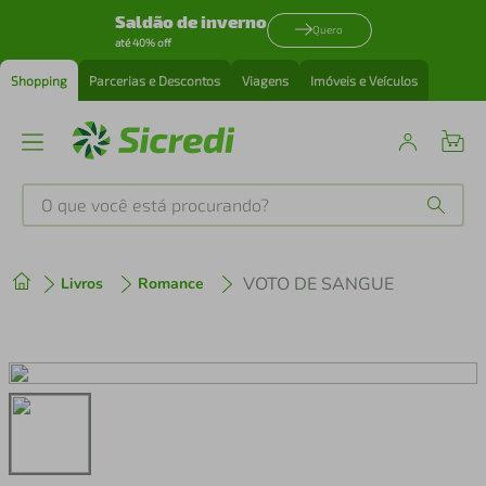
Saldão de inverno
Quero
até 40% off
Shopping
Parcerias e Descontos
Viagens
Imóveis e Veículos
O que você está procurando?
Produtos mais buscados
VOTO DE SANGUE
Livros
Romance
tenis
1
º
cafeteira
2
º
perfume
3
º