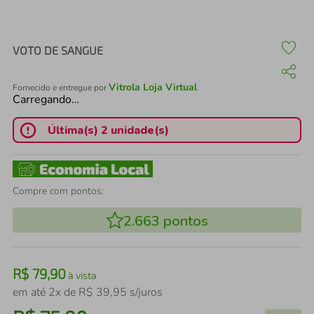
air fryer
4
º
iphone
5
º
VOTO DE SANGUE
Vitrola Loja Virtual
Fornecido e entregue por
Carregando…
Última(s) 2 unidade(s)
Compre com pontos:
2.663
pontos
R$
79
,
90
à vista
em até
2
x de
R$
39
,
95
s/juros