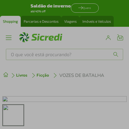
Saldão de inverno
Quero
até 40% off
Shopping
Parcerias e Descontos
Viagens
Imóveis e Veículos
O que você está procurando?
Produtos mais buscados
VOZES DE BATALHA
Livros
Ficção
tenis
1
º
cafeteira
2
º
perfume
3
º