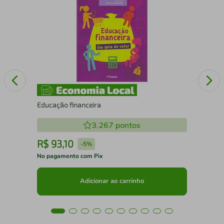
Me 
Educação financeira
3.267
pontos
R$
93
,
10
R
-
5%
No pagamento com Pix
No 
Adicionar ao carrinho