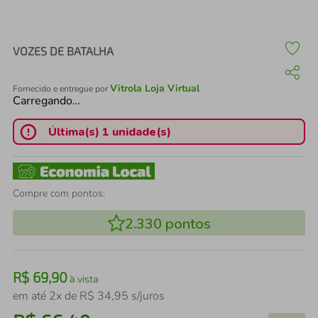
air fryer
4
º
iphone
5
º
VOZES DE BATALHA
Vitrola Loja Virtual
Fornecido e entregue por
Carregando…
Última(s) 1 unidade(s)
Compre com pontos:
2.330
pontos
R$
69
,
90
à vista
em até
2
x de
R$
34
,
95
s/juros