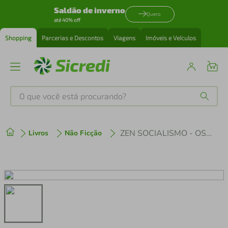
Saldão de inverno
Quero
até 40% off
Shopping
Parcerias e Descontos
Viagens
Imóveis e Veículos
O que você está procurando?
Produtos mais buscados
ZEN SOCIALISMO - OS MEL. POSTS DO BLOG SOC. MORENA
Livros
Não Ficção
tenis
1
º
cafeteira
2
º
perfume
3
º