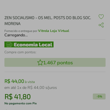
air fryer
4
º
iphone
5
º
ZEN SOCIALISMO - OS MEL. POSTS DO BLOG SOC.
MORENA
Vitrola Loja Virtual
Fornecido e entregue por
Carregando…
Compre com pontos:
1.467
pontos
R$
44
,
00
à vista
em até
1
x de
R$
44
,
00
s/juros
R$
41
,
80
-
5%
No pagamento com Pix