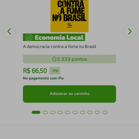
A democracia contra a fome no Brasil
2.333
pontos
R$
66
,
50
R
-
5%
No pagamento com Pix
No 
Adicionar ao carrinho